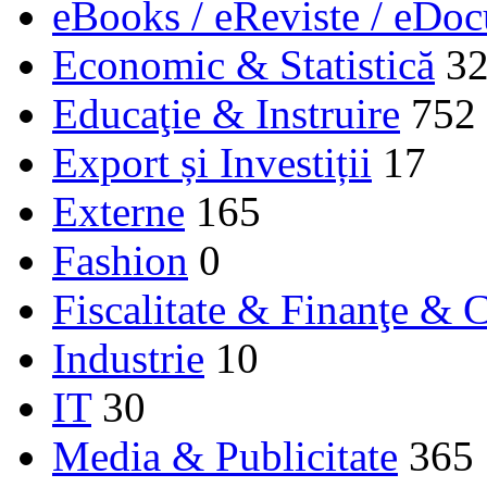
eBooks / eReviste / eDo
Economic & Statistică
3
Educaţie & Instruire
752
Export și Investiții
17
Externe
165
Fashion
0
Fiscalitate & Finanţe & C
Industrie
10
IT
30
Media & Publicitate
365