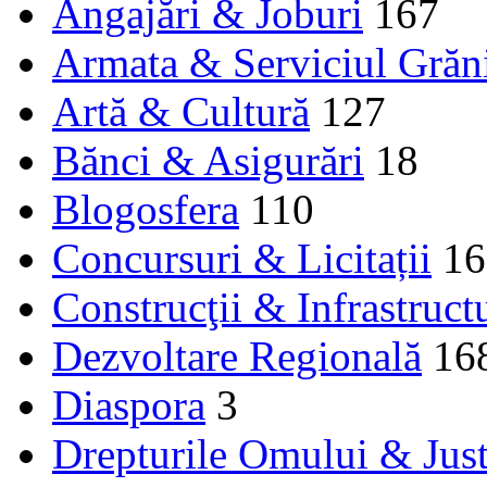
Angajări & Joburi
167
Armata & Serviciul Grăn
Artă & Cultură
127
Bănci & Asigurări
18
Blogosfera
110
Concursuri & Licitații
16
Construcţii & Infrastruct
Dezvoltare Regională
16
Diaspora
3
Drepturile Omului & Just