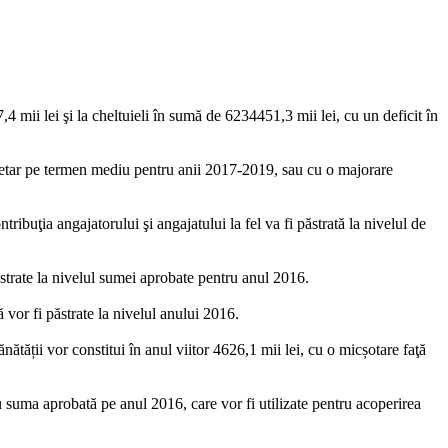
mii lei şi la cheltuieli în sumă de 6234451,3 mii lei, cu un deficit în
bugetar pe termen mediu pentru anii 2017-2019, sau cu o majorare
ibuţia angajatorului şi angajatului la fel va fi păstrată la nivelul de
ăstrate la nivelul sumei aprobate pentru anul 2016.
ă vor fi păstrate la nivelul anului 2016.
nătății vor constitui în anul viitor 4626,1 mii lei, cu o micșotare faţă
 suma aprobată pe anul 2016, care vor fi utilizate pentru acoperirea