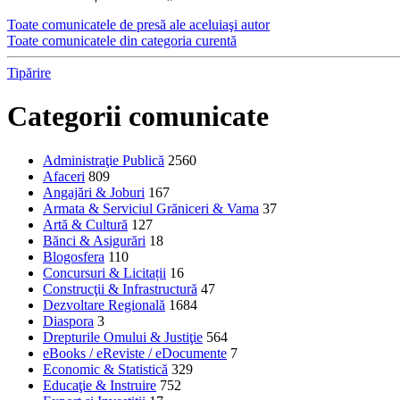
Toate comunicatele de presă ale aceluiaşi autor
Toate comunicatele din categoria curentă
Tipărire
Categorii comunicate
Administraţie Publică
2560
Afaceri
809
Angajări & Joburi
167
Armata & Serviciul Grăniceri & Vama
37
Artă & Cultură
127
Bănci & Asigurări
18
Blogosfera
110
Concursuri & Licitații
16
Construcţii & Infrastructură
47
Dezvoltare Regională
1684
Diaspora
3
Drepturile Omului & Justiţie
564
eBooks / eReviste / eDocumente
7
Economic & Statistică
329
Educaţie & Instruire
752