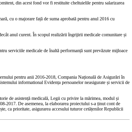
ent, din acest fond vor fi restituite cheltuielile pentru salarizarea
rimară, cu o majorare față de suma aprobată pentru anul 2016 cu
cât anul curent. În scopul realizării îngrijirii medicale comunitare și
ntru serviciile medicale de înaltă performanță sunt prevăzute mijloace
Guvernului pentru anii 2016-2018, Compania Națională de Asigurări în
sistemului informational Evidența persoanelor neasigurate și servicii de
atorie de asistență medicală, Legii cu privire la mărimea, modul și
2008-2017. De asemenea, la elaborarea proiectului s-a ținut cont de
te, ca prioritate, asigurarea accesului tuturor cetățenilor Republicii