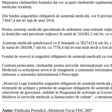
Majorarea cheltuielilor fondului dat vor acoperi cheltuielile supliment
medicilor rezidenți.
Din fondul asigurărilor obligatorii de asistență medicală, vor fi prev
73647,4 mii lei față de anul 2016.
Pentru asistența medicală specializată de ambulator sunt estimate mijlo
la domiciliu sunt prevăzute mijloace în sumă de 524381,5 mii lei, cu 
Asistența medicală spitalicească va fi finanțată cu 3027433,6 mii lei,
în sumă de 184108,7 mii lei, cu 7759,4 mii lei mai mult decât a fost p
Fondul de rezervă al asigurării obligatorii de asistență medicală va con
Conform proiectului, cheltuielile pentru serviciile informaționale vor
Medicină va achiziționa servicii de reinginerie a sistemului informatio
elaborare a sistemului informational e-Prescripție.
„Proiectul Legii fondurilor asigurării obligatorii de asistență medicală
termenele de achitare a primelor de asigurare obligatorie de asistență 
obiectivele de guvernare, stabilite în Programul de activitate al Guvernu
Moldova la serviciile medicale și farmaceutice de calitate”, a mențion
Autor:
Publicația Periodică „Monitorul Fiscal FISC.MD”