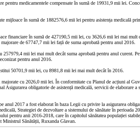
are pentru medicamentele compensate în sumă de 19931,9 mii lei. Concomit
ăzute mijloace în sumă de 1882576,6 mii lei pentru asistența medicală p
ace financiare în sumă de 427190,5 mii lei, cu 3626,6 mii lei mai mult de
o majorare de 67747,7 mii lei față de suma aprobată pentru anul 2016.
 cu 257979,4 mii lei mai mult decât suma aprobată pentru anul curent. Pe
reconizat pentru anul 2016.
stitui 50701,9 mii lei, cu 8981,8 mii lei mai mult decât în 2016.
 fi majorate cu 2026,0 mii lei. În conformitate cu Planul de acțiuni al 
nal Asigurarea obligatorie de asistență medicală, servicii de elaborare a 
 pe anul 2017 a fost elaborat în baza Legii cu privire la asigurarea oblig
medicală, Strategiei de dezvoltare a sistemului de sănătate în perioada 
lui pentru anii 2016-2018, care în capitolul sănătatea populației stabileș
at Ministrul Sănătății, Ruxanda Glavan.