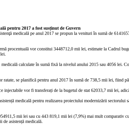
icală pentru 2017 a fost susținut de Guvern
istenţă medicală pe anul 2017 se propun la venituri în sumă de 6141657,4 
n formă procentuală vor constitui 3448712,0 mii lei, estimate la Cadrul 
lei.
 medicală calculate în sumă fixă la nivelul anului 2015 sau 4056 lei. Contr
r ratate, se planifică pentru anul 2017 în sumă de 738,5 mii lei, fiind p
 injectabile vor fi transferați de la bugetul de stat 62033,7 mii lei, adic
asistență medicală pentru realizarea proiectului modernizării sectorului să
054911,5 mii lei sau cu 443 819,1 mii lei (7,9%) mai mult comparativ cu
ii de asistență medicală.