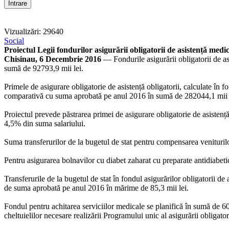
Vizualizări: 29640
Social
Proiectul Legii fondurilor asigurării obligatorii de asistență med
Chisinau, 6 Decembrie 2016
— Fondurile asigurării obligatorii de as
sumă de 92793,9 mii lei.
Primele de asigurare obligatorie de asistență obligatorii, calculate î
comparativă cu suma aprobată pe anul 2016 în sumă de 282044,1 mii 
Proiectul prevede păstrarea primei de asigurare obligatorie de asistență
4,5% din suma salariului.
Suma transferurilor de la bugetul de stat pentru compensarea veniturilo
Pentru asigurarea bolnavilor cu diabet zaharat cu preparate antidiabetice
Transferurile de la bugetul de stat în fondul asigurărilor obligatorii de 
de suma aprobată pe anul 2016 în mărime de 85,3 mii lei.
Fondul pentru achitarea serviciilor medicale se planifică în sumă de 6
cheltuielilor necesare realizării Programului unic al asigurării obligator