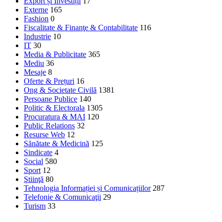
Export și Investiții
17
Externe
165
Fashion
0
Fiscalitate & Finanţe & Contabilitate
116
Industrie
10
IT
30
Media & Publicitate
365
Mediu
36
Mesaje
8
Oferte & Prețuri
16
Ong & Societate Civilă
1381
Persoane Publice
140
Politic & Electorala
1305
Procuratura & MAI
120
Public Relations
32
Resurse Web
12
Sănătate & Medicină
125
Sindicate
4
Social
580
Sport
12
Ştiinţă
80
Tehnologia Informației și Comunicațiilor
287
Telefonie & Comunicaţii
29
Turism
33