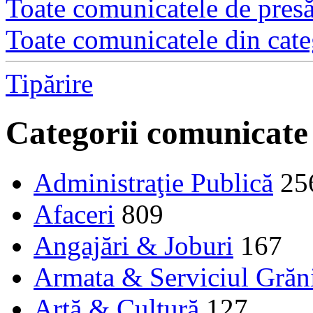
Toate comunicatele de presă 
Toate comunicatele din cate
Tipărire
Categorii comunicate
Administraţie Publică
25
Afaceri
809
Angajări & Joburi
167
Armata & Serviciul Grăn
Artă & Cultură
127