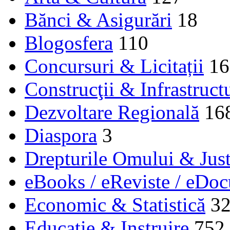
Bănci & Asigurări
18
Blogosfera
110
Concursuri & Licitații
16
Construcţii & Infrastruct
Dezvoltare Regională
16
Diaspora
3
Drepturile Omului & Just
eBooks / eReviste / eDo
Economic & Statistică
3
Educaţie & Instruire
752