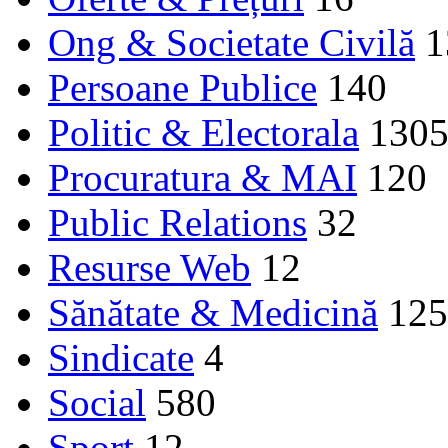
Ong & Societate Civilă
1
Persoane Publice
140
Politic & Electorala
130
Procuratura & MAI
120
Public Relations
32
Resurse Web
12
Sănătate & Medicină
125
Sindicate
4
Social
580
Sport
12