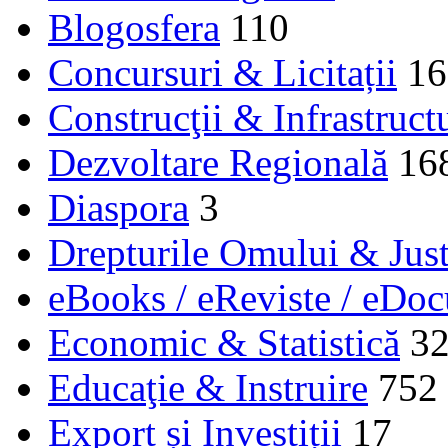
Blogosfera
110
Concursuri & Licitații
16
Construcţii & Infrastruct
Dezvoltare Regională
16
Diaspora
3
Drepturile Omului & Just
eBooks / eReviste / eDo
Economic & Statistică
3
Educaţie & Instruire
752
Export și Investiții
17