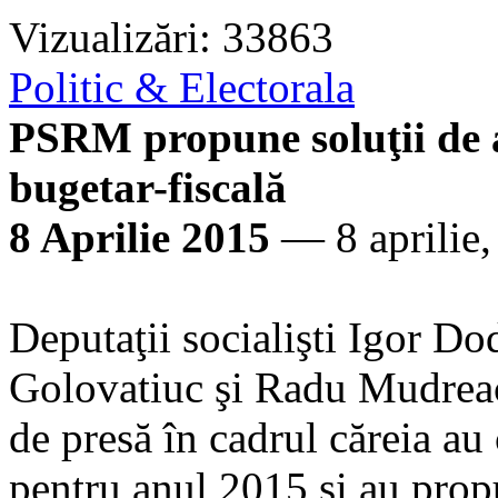
Vizualizări: 33863
Politic & Electorala
PSRM propune soluţii de a
bugetar-fiscală
8 Aprilie 2015
— 8 aprilie,
Deputaţii socialişti Igor D
Golovatiuc şi Radu Mudreac,
de presă în cadrul căreia au 
pentru anul 2015 şi au propu