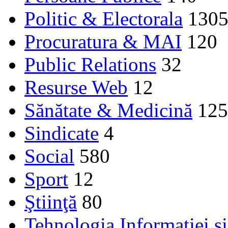
Politic & Electorala
130
Procuratura & MAI
120
Public Relations
32
Resurse Web
12
Sănătate & Medicină
125
Sindicate
4
Social
580
Sport
12
Ştiinţă
80
Tehnologia Informației ș