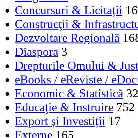
Concursuri & Licitații
16
Construcţii & Infrastruct
Dezvoltare Regională
16
Diaspora
3
Drepturile Omului & Just
eBooks / eReviste / eDo
Economic & Statistică
3
Educaţie & Instruire
752
Export și Investiții
17
Externe
165