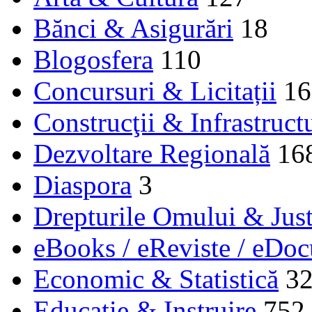
Bănci & Asigurări
18
Blogosfera
110
Concursuri & Licitații
16
Construcţii & Infrastruct
Dezvoltare Regională
16
Diaspora
3
Drepturile Omului & Just
eBooks / eReviste / eDo
Economic & Statistică
3
Educaţie & Instruire
752