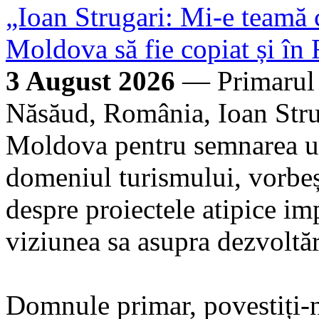
„Ioan Strugari: Mi-e teamă 
Moldova să fie copiat și î
3 August 2026
— Primarul c
Năsăud, România, Ioan Strug
Moldova pentru semnarea unu
domeniul turismului, vorbeș
despre proiectele atipice im
viziunea sa asupra dezvoltăr
Domnule primar, povestiți-ne