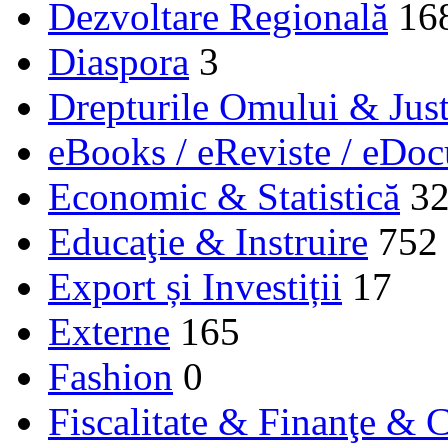
Dezvoltare Regională
16
Diaspora
3
Drepturile Omului & Just
eBooks / eReviste / eDo
Economic & Statistică
3
Educaţie & Instruire
752
Export și Investiții
17
Externe
165
Fashion
0
Fiscalitate & Finanţe & C