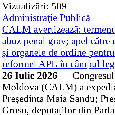
Vizualizări: 509
Administraţie Publică
CALM avertizează: termenul 
abuz penal grav; apel cătr
și organele de ordine pentru
reformei APL în câmpul leg
26 Iulie 2026
— Congresul A
Moldova (CALM) a expediat 
Președinta Maia Sandu; Preș
Grosu, deputaților din Parl