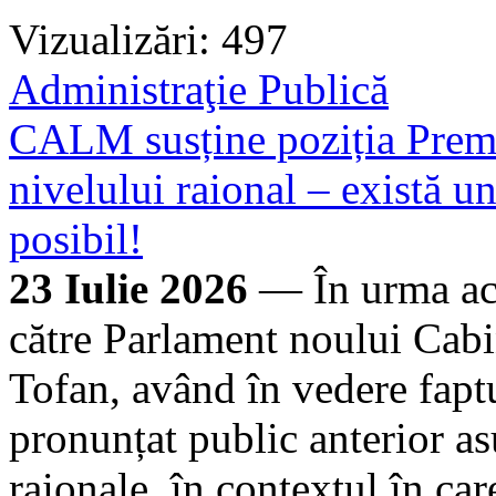
Vizualizări: 497
Administraţie Publică
CALM susține poziția Premi
nivelului raional – există un
posibil!
23 Iulie 2026
— În urma aco
către Parlament noului Cabi
Tofan, având în vedere faptu
pronunțat public anterior asu
raionale, în contextul în ca