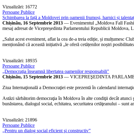
Vizualizări: 16772
Persoane Publice
Schimbarea la față a Moldovei prin oamenii frumoși, harnici și talen
Chișinău, 16 Septembrie 2013
— Evenimentul „Moldova Fall Fashion W
mesaj adresat de Vicepreședinta Parlamentului Republicii Moldova, Li
„Salut acest eveniment, aflat la cea de-a treia ediție, și mulțumesc Cl
menționând că această inițiativă „le oferă cetățenilor noștri posibilita
Vizualizări: 18935
Persoane Publice
„Democraţia înseamnă libertatea oamenilor responsabili"
Chișinău, 15 Septembrie 2013
— VICEPREŞEDINTA PARLAMEN
Ziua Internaţională a Democraţiei este prezentă în calendarul internaţ
Astăzi sărbătorim democraţia în Moldova în alte condiţii decât atunci ş
bunăstarea, dialogul social, echitatea, securitatea cetăţeanului – sunt a
Vizualizări: 21896
Persoane Publice
„Pentru un dialog social eficient şi constructiv”