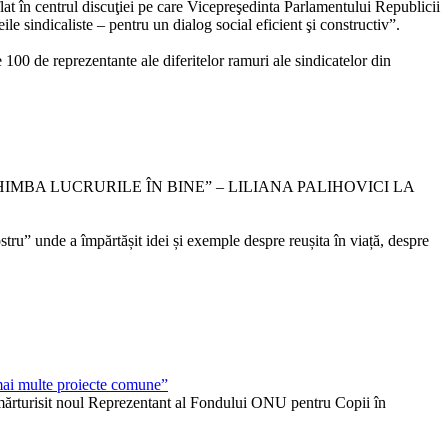
flat în centrul discuţiei pe care Vicepreşedinta Parlamentului Republicii
e sindicaliste – pentru un dialog social eficient şi constructiv”.
 100 de reprezentante ale diferitelor ramuri ale sindicatelor din
MBA LUCRURILE ÎN BINE” – LILIANA PALIHOVICI LA
tru” unde a împărtășit idei și exemple despre reușita în viață, despre
mai multe proiecte comune”
 mărturisit noul Reprezentant al Fondului ONU pentru Copii în