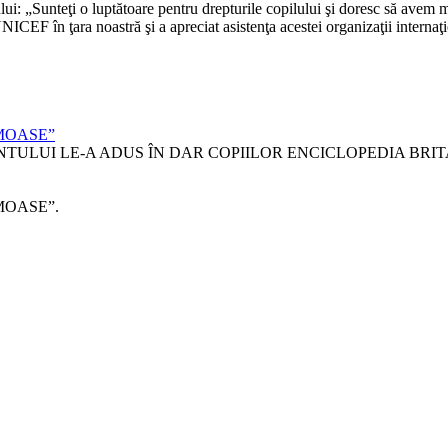
: „Sunteţi o luptătoare pentru drepturile copilului şi doresc să avem 
EF în ţara noastră şi a apreciat asistenţa acestei organizaţii internaţio
RUMOASE”
ULUI LE-A ADUS ÎN DAR COPIILOR ENCICLOPEDIA BRITA
RUMOASE”.