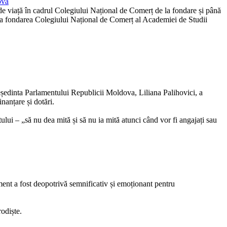
ova
 de viață în cadrul Colegiului Național de Comerț de la fondare și până
 la fondarea Colegiului Național de Comerț al Academiei de Studii
reședinta Parlamentului Republicii Moldova, Liliana Palihovici, a
nanțare și dotări.
ului – „să nu dea mită și să nu ia mită atunci când vor fi angajați sau
iment a fost deopotrivă semnificativ și emoționant pentru
rodiște.