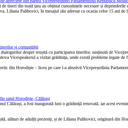
de apreciere din partea Vicepreședintei Parlamentului Republicii Mold
e tineri din toată țara au obținut cunoștințele necesare și deprinderile
va, Liliana Palihovici, în mesajul său adresat cu ocazia celor 15 ani de
inerilor și comunității
ialogurilor despre reușită cu participarea tinerilor, susținută de Vicep
dova Vicespeakerul a vizitat grădinița, unde există probleme legate de fi
eoretic din Horodiște – liceu pe care l-a absolvit Vicepreședinta Parlament
din satul Horodiște, Călărași
ul Călărași, a fost inaugurată luni o grădiniță renovată, iar acest even
tă, alături de adulții prezenți, și de Liliana Palihovici, originară din Ho