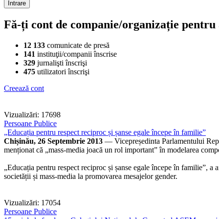
Fă-ți cont de companie/organizație pentru a
12 133
comunicate de presă
141
instituţii/companii înscrise
329
jurnalişti înscrişi
475
utilizatori înscrişi
Creează cont
Vizualizări: 17698
Persoane Publice
„Educația pentru respect reciproc și șanse egale începe în familie”
Chișinău, 26 Septembrie 2013
— Vicepreședinta Parlamentului Repub
menționat că „mass-media joacă un rol important” în modelarea comport
„Educația pentru respect reciproc și șanse egale începe în familie”, a 
societății și mass-media la promovarea mesajelor gender.
Vizualizări: 17054
Persoane Publice