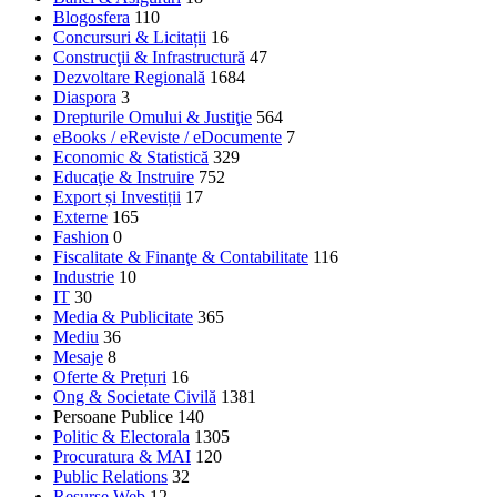
Blogosfera
110
Concursuri & Licitații
16
Construcţii & Infrastructură
47
Dezvoltare Regională
1684
Diaspora
3
Drepturile Omului & Justiţie
564
eBooks / eReviste / eDocumente
7
Economic & Statistică
329
Educaţie & Instruire
752
Export și Investiții
17
Externe
165
Fashion
0
Fiscalitate & Finanţe & Contabilitate
116
Industrie
10
IT
30
Media & Publicitate
365
Mediu
36
Mesaje
8
Oferte & Prețuri
16
Ong & Societate Civilă
1381
Persoane Publice
140
Politic & Electorala
1305
Procuratura & MAI
120
Public Relations
32
Resurse Web
12