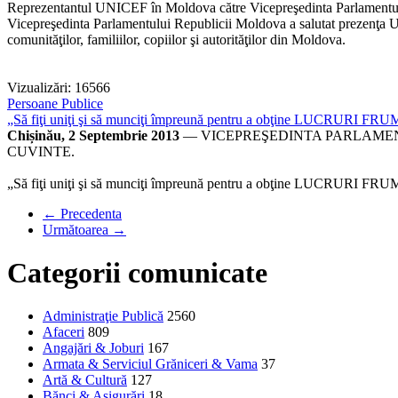
Reprezentantul UNICEF în Moldova către Vicepreşedinta Parlamentului
Vicepreşedinta Parlamentului Republicii Moldova a salutat prezenţa UNIC
comunităţilor, familiilor, copiilor şi autorităţilor din Moldova.
Vizualizări: 16566
Persoane Publice
„Să fiţi uniţi şi să munciţi împreună pentru a obţine LUCRURI F
Chișinău, 2 Septembrie 2013
— VICEPREŞEDINTA PARLAMENT
CUVINTE.
„Să fiţi uniţi şi să munciţi împreună pentru a obţine LUCRURI F
← Precedenta
Următoarea →
Categorii comunicate
Administraţie Publică
2560
Afaceri
809
Angajări & Joburi
167
Armata & Serviciul Grăniceri & Vama
37
Artă & Cultură
127
Bănci & Asigurări
18