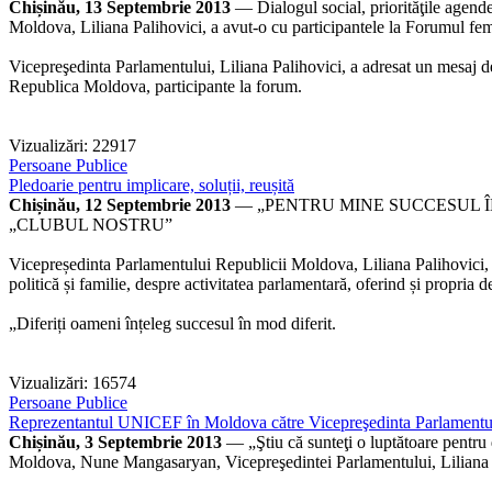
Chișinău, 13 Septembrie 2013
— Dialogul social, priorităţile agendei
Moldova, Liliana Palihovici, a avut-o cu participantele la Forumul femei
Vicepreşedinta Parlamentului, Liliana Palihovici, a adresat un mesaj de 
Republica Moldova, participante la forum.
Vizualizări: 22917
Persoane Publice
Pledoarie pentru implicare, soluții, reușită
Chișinău, 12 Septembrie 2013
— „PENTRU MINE SUCCESUL ÎN
„CLUBUL NOSTRU”
Vicepreședinta Parlamentului Republicii Moldova, Liliana Palihovici, a
politică și familie, despre activitatea parlamentară, oferind și propria de
„Diferiți oameni înțeleg succesul în mod diferit.
Vizualizări: 16574
Persoane Publice
Reprezentantul UNICEF în Moldova către Vicepreşedinta Parlamentului
Chișinău, 3 Septembrie 2013
— „Ştiu că sunteţi o luptătoare pentru
Moldova, Nune Mangasaryan, Vicepreşedintei Parlamentului, Liliana Pal