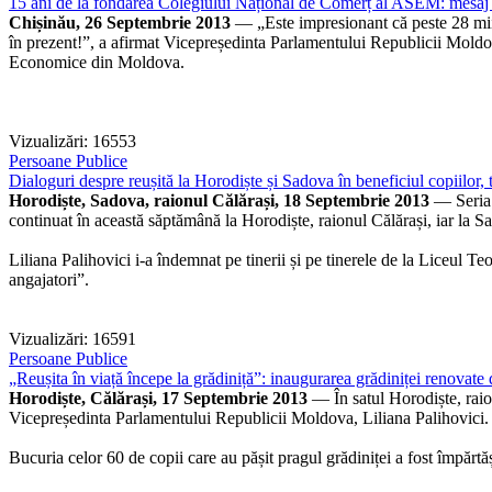
15 ani de la fondarea Colegiului Național de Comerț al ASEM: mesaj 
Chișinău, 26 Septembrie 2013
— „Este impresionant că peste 28 mii d
în prezent!”, a afirmat Vicepreședinta Parlamentului Republicii Moldo
Economice din Moldova.
Vizualizări: 16553
Persoane Publice
Dialoguri despre reușită la Horodiște și Sadova în beneficiul copiilor, t
Horodiște, Sadova, raionul Călărași, 18 Septembrie 2013
— Seria d
continuat în această săptămână la Horodiște, raionul Călărași, iar la Sa
Liliana Palihovici i-a îndemnat pe tinerii și pe tinerele de la Liceul T
angajatori”.
Vizualizări: 16591
Persoane Publice
„Reușita în viață începe la grădiniță”: inaugurarea grădiniței renovate 
Horodiște, Călărași, 17 Septembrie 2013
— În satul Horodiște, raion
Vicepreședinta Parlamentului Republicii Moldova, Liliana Palihovici.
Bucuria celor 60 de copii care au pășit pragul grădiniței a fost împărtăși