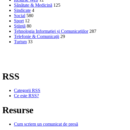
Sănătate & Medicină
125
Sindicate
4
Social
580
Sport
12
Ştiinţă
80
Tehnologia Informației și Comunicațiilor
287
Telefonie & Comunicaţii
29
Turism
33
RSS
Categorii RSS
Ce este RSS?
Resurse
Cum scriem un comunicat de presă