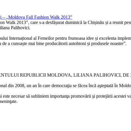
tați – „Moldova Fall Fashion Walk 2013”
alk 2013”, care s-a desfășurat duminică la Chișinău și a reunit peste 
liana Palihovici.
ubului Internațional al Femeilor pentru frumoasa idee și excelenta imple
tea de a cunoaște mai bine producătorii autohtoni și produsele noastre”.
TULUI REPUBLICII MOLDOVA, LILIANA PALIHOVICI, DE 
ional din 2008, un an în care democraţia se făcea încă aşteptată în Mold
i este necesar să subliniem importanţa promovării şi protejării acestei va
meninţate.