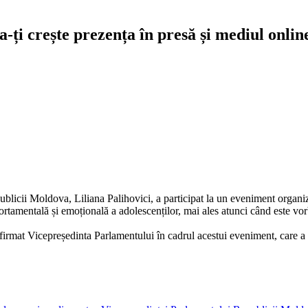
-ți crește prezența în presă și mediul onlin
licii Moldova, Liliana Palihovici, a participat la un eveniment orga
amentală și emoțională a adolescenților, mai ales atunci când este vor
afirmat Vicepreședinta Parlamentului în cadrul acestui eveniment, care a