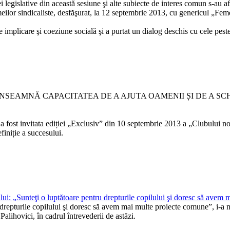
 legislative din această sesiune şi alte subiecte de interes comun s-au a
lor sindicaliste, desfăşurat, la 12 septembrie 2013, cu genericul „Femeil
implicare şi coeziune socială şi a purtat un dialog deschis cu cele peste
SEAMNĂ CAPACITATEA DE A AJUTA OAMENII ȘI DE A SCHI
 fost invitata ediției „Exclusiv” din 10 septembrie 2013 a „Clubului nos
finiție a succesului.
: „Sunteţi o luptătoare pentru drepturile copilului şi doresc să avem 
 drepturile copilului şi doresc să avem mai multe proiecte comune”, i-a
ihovici, în cadrul întrevederii de astăzi.