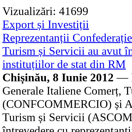
Vizualizări: 41699
Export și Investiții
Reprezentanții Confederație
Turism și Servicii au avut î
instituțiilor de stat din RM
Chișinău, 8 Iunie 2012
— R
Generale Italiene Comerț, T
(CONFCOMMERCIO) și Asoc
Turism și Servicii (ASCOM)
întrevedere cu reprezentanți