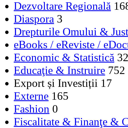
Dezvoltare Regională
16
Diaspora
3
Drepturile Omului & Just
eBooks / eReviste / eDo
Economic & Statistică
3
Educaţie & Instruire
752
Export și Investiții
17
Externe
165
Fashion
0
Fiscalitate & Finanţe & C