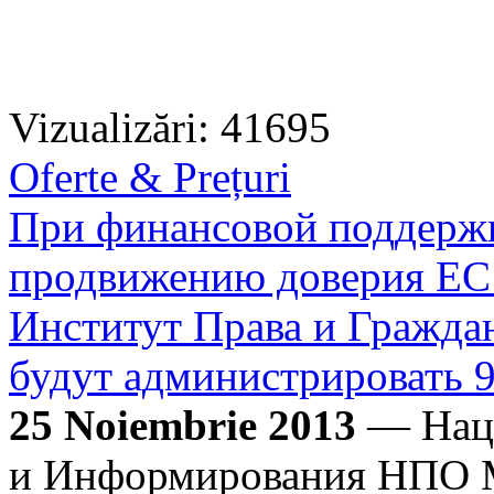
Vizualizări: 41695
Oferte & Prețuri
При финансовой поддерж
продвижению доверия Е
Институт Права и Граждан
будут администрировать 
25 Noiembrie 2013
— Наци
и Информирования НПО