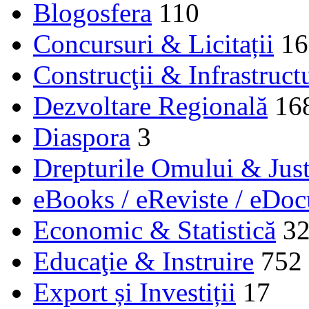
Blogosfera
110
Concursuri & Licitații
16
Construcţii & Infrastruct
Dezvoltare Regională
16
Diaspora
3
Drepturile Omului & Just
eBooks / eReviste / eDo
Economic & Statistică
3
Educaţie & Instruire
752
Export și Investiții
17