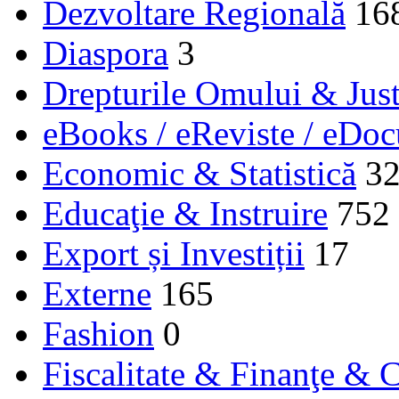
Dezvoltare Regională
16
Diaspora
3
Drepturile Omului & Just
eBooks / eReviste / eDo
Economic & Statistică
3
Educaţie & Instruire
752
Export și Investiții
17
Externe
165
Fashion
0
Fiscalitate & Finanţe & C