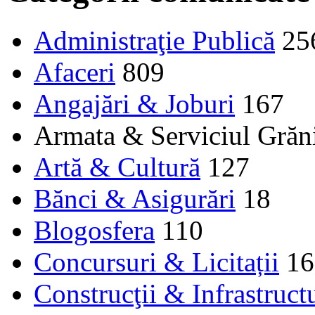
Administraţie Publică
25
Afaceri
809
Angajări & Joburi
167
Armata & Serviciul Gră
Artă & Cultură
127
Bănci & Asigurări
18
Blogosfera
110
Concursuri & Licitații
16
Construcţii & Infrastruct