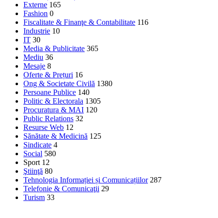
Externe
165
Fashion
0
Fiscalitate & Finanţe & Contabilitate
116
Industrie
10
IT
30
Media & Publicitate
365
Mediu
36
Mesaje
8
Oferte & Prețuri
16
Ong & Societate Civilă
1380
Persoane Publice
140
Politic & Electorala
1305
Procuratura & MAI
120
Public Relations
32
Resurse Web
12
Sănătate & Medicină
125
Sindicate
4
Social
580
Sport
12
Ştiinţă
80
Tehnologia Informației și Comunicațiilor
287
Telefonie & Comunicaţii
29
Turism
33