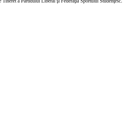
Tineret a Partidului Liberal şi Federaţia Sportului Studenţesc.