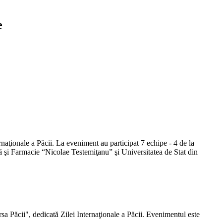
e
naţionale a Păcii. La eveniment au participat 7 echipe - 4 de la
ă şi Farmacie “Nicolae Testemiţanu” şi Universitatea de Stat din
a Păcii", dedicată Zilei Internaţionale a Păcii. Evenimentul este