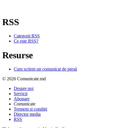
RSS
Categorii RSS
Ce este RSS?
Resurse
Cum scriem un comunicat de presă
© 2026 Comunicate.md
Despre noi
Servicii
Abonare
Comunicate
Termeni si condiţii
Director media
RSS