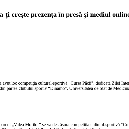
-ți crește prezența în presă și mediul onlin
vut loc competiţia cultural-sportivă "Cursa Păcii", dedicată Zilei Inter
 din partea clubului sportiv “Dinamo”, Universitatea de Stat de Medicin
rcul „Valea Morilor” se va desfăşura competiţia cultural-sportivă "Curs