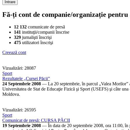
Fă-ți cont de companie/organizație pentru a
12 132
comunicate de presă
141
instituţii/companii înscrise
329
jurnalişti înscrişi
475
utilizatori înscrişi
Creează cont
Vizualizări: 28087
Sport
Rezultatele „Cursei Păcii”
24 Septembrie 2008
— La 20 septembrie, în parcul „Valea Morilor” a a
Universitatea de Stat de Educaţie Fizică şi Sport (USEFS) şi câte una
Moldova.
Vizualizări: 26595
Sport
Comunicat de presă: CURSA PĂCII
19 Septembrie 2008
— În data de 20 septembrie 2008, ora 11:00, în pa