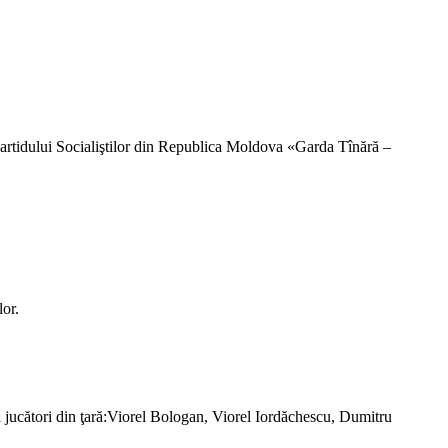
 Partidului Socialiştilor din Republica Moldova «Garda Tînără –
or.
 jucători din ţară:Viorel Bologan, Viorel Iordăchescu, Dumitru