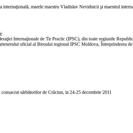
a internaţională, marele maestru Vladislav Nevidnicii şi maestrul internaţ
me
ţiei Internaţionale de Tir Practic (IPSC), din toate regiunile Republicii
tenerului oficial al Biroului regional IPSC Moldova, Întreprinderea de St
e), consacrat sărbătorilor de Crăciun, la 24-25 decembrie 2011