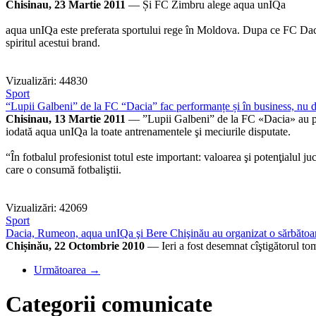
Chisinau, 23 Martie 2011
— Și FC Zimbru alege aqua unIQa
aqua unIQa este preferata sportului rege în Moldova. Dupa ce FC Dacia
spiritul acestui brand.
Vizualizări: 44830
Sport
“Lupii Galbeni” de la FC “Dacia” fac performanțe și în business, nu do
Chisinau, 13 Martie 2011
— ”Lupii Galbeni” de la FC «Dacia» au prel
iodată aqua unIQa la toate antrenamentele şi meciurile disputate.
“În fotbalul profesionist totul este important: valoarea şi potenţialul jucă
care o consumă fotbaliştii.
Vizualizări: 42069
Sport
Dacia, Rumeon, aqua unIQa şi Bere Chişinău au organizat o sărbătoar
Chișinău, 22 Octombrie 2010
— Ieri a fost desemnat cîştigătorul tom
Următoarea →
Categorii comunicate