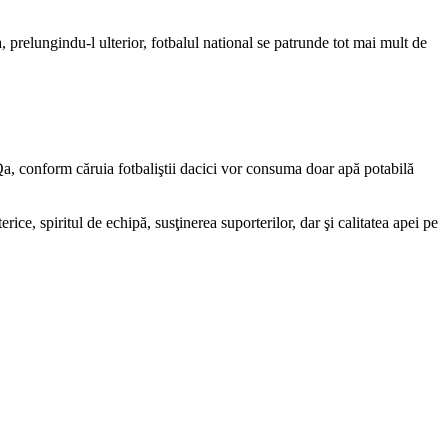
relungindu-l ulterior, fotbalul national se patrunde tot mai mult de
a, conform căruia fotbaliştii dacici vor consuma doar apă potabilă
terice, spiritul de echipă, susţinerea suporterilor, dar şi calitatea apei pe