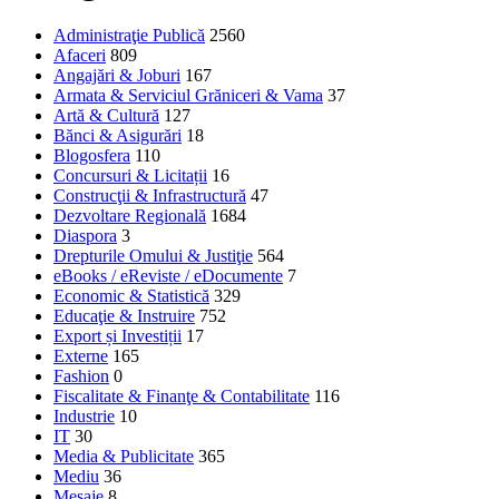
Administraţie Publică
2560
Afaceri
809
Angajări & Joburi
167
Armata & Serviciul Grăniceri & Vama
37
Artă & Cultură
127
Bănci & Asigurări
18
Blogosfera
110
Concursuri & Licitații
16
Construcţii & Infrastructură
47
Dezvoltare Regională
1684
Diaspora
3
Drepturile Omului & Justiţie
564
eBooks / eReviste / eDocumente
7
Economic & Statistică
329
Educaţie & Instruire
752
Export și Investiții
17
Externe
165
Fashion
0
Fiscalitate & Finanţe & Contabilitate
116
Industrie
10
IT
30
Media & Publicitate
365
Mediu
36
Mesaje
8