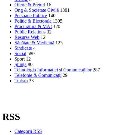
Oferte & Prețuri
16
Ong & Societate Civilă
1381
Persoane Publice
140
Politic & Electorala
1305
Procuratura & MAI
120
Public Relations
32
Resurse Web
12
Sănătate & Medicină
125
Sindicate
4
Social
580
Sport
12
Ştiinţă
80
Tehnologia Informației și Comunicațiilor
287
Telefonie & Comunicaţii
29
Turism
33
RSS
Categorii RSS