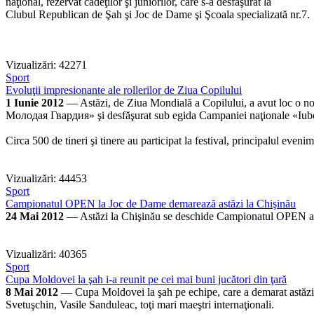
naţional, rezervat cadeţilor şi juniorilor, care s-a desfăşurat la
Clubul Republican de Şah şi Joc de Dame şi Şcoala specializată nr.7.
Vizualizări: 42271
Sport
Evoluţii impresionante ale rollerilor de Ziua Copilului
1 Iunie 2012
— Astăzi, de Ziua Mondială a Copilului, a avut loc o nouă
Молодая Гвардия» şi desfăşurat sub egida Сampaniei naţionale «Iu
Circa 500 de tineri şi tinere au participat la festival, principalul evenime
Vizualizări: 44453
Sport
Campionatul OPEN la Joc de Dame demarează astăzi la Chişinău
24 Mai 2012
— Astăzi la Chişinău se deschide Campionatul OPEN al m
Vizualizări: 40365
Sport
Cupa Moldovei la şah i-a reunit pe cei mai buni jucători din ţară
8 Mai 2012
— Cupa Moldovei la şah pe echipe, care a demarat astăzi 
Svetuşchin, Vasile Sanduleac, toţi mari maeştri internaţionali.