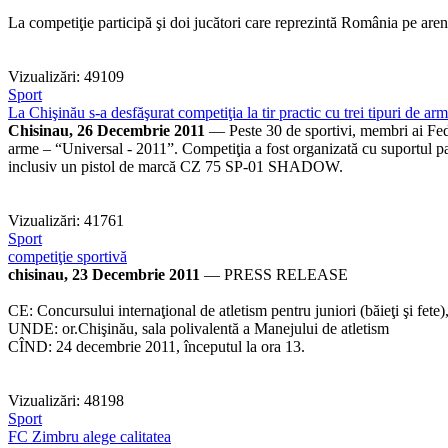
La competiţie participă şi doi jucători care reprezintă România pe aren
Vizualizări: 49109
Sport
La Chişinău s-a desfăşurat competiţia la tir practic cu trei tipuri de ar
Chisinau, 26 Decembrie 2011
— Peste 30 de sportivi, membri ai Federa
arme – “Universal - 2011”. Competiţia a fost organizată cu suportul par
inclusiv un pistol de marcă CZ 75 SP-01 SHADOW.
Vizualizări: 41761
Sport
competiţie sportivă
chisinau, 23 Decembrie 2011
— PRESS RELEASE
CE: Concursului internaţional de atletism pentru juniori (băieţi şi fet
UNDE: or.Chişinău, sala polivalentă a Manejului de atletism
CÎND: 24 decembrie 2011, începutul la ora 13.
Vizualizări: 48198
Sport
FC Zimbru alege calitatea