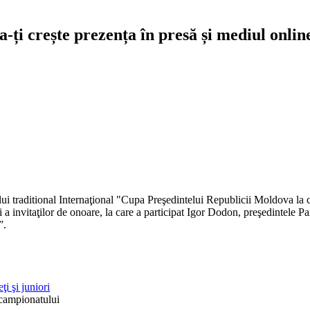
-ți crește prezența în presă și mediul onlin
i traditional Internaţional "Cupa Preşedintelui Republicii Moldova la ci
i şi a invitaţilor de onoare, la care a participat Igor Dodon, preşedintele
”.
i şi juniori
i campionatului