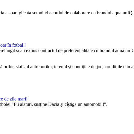
 a spart gheata semnind acordul de colaborare cu brandul aqua unIQa, p
ar în fotbal !
ungit și au extins contractul de preferențialitate cu brandul aqua unIQ
torilor, staff-ul antrenorilor, terenul şi condiţiile de joc, condiţiile clima
e de zile mari!
bolei "Fii alături, susţine Dacia şi cîştigă un automobil!".