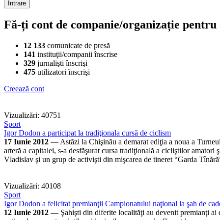
Fă-ți cont de companie/organizație pentru a
12 133
comunicate de presă
141
instituţii/companii înscrise
329
jurnalişti înscrişi
475
utilizatori înscrişi
Creează cont
Vizualizări: 40751
Sport
Igor Dodon a participat la tradiţionala cursă de ciclism
17 Iunie 2012
— Astăzi la Chişinău a demarat ediţia a noua a Turneulu
arteră a capitalei, s-a desfăşurat cursa tradiţională a cicliştilor amator
Vladislav şi un grup de activişti din mişcarea de tineret “Garda Tînără
Vizualizări: 40108
Sport
Igor Dodon a felicitat premianţii Campionatului naţional la şah de cadeţ
12 Iunie 2012
— Şahişti din diferite localităţi au devenit premianţi a