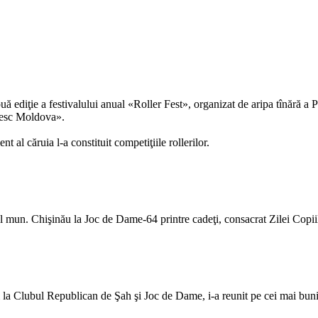
 ediţie a festivalului anual «Roller Fest», organizat de aripa tînără a
besc Moldova».
nt al căruia l-a constituit competiţiile rollerilor.
un. Chişinău la Joc de Dame-64 printre cadeţi, consacrat Zilei Copiil
la Clubul Republican de Şah şi Joc de Dame, i-a reunit pe cei mai buni