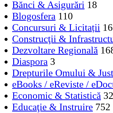
Bănci & Asigurări
18
Blogosfera
110
Concursuri & Licitații
16
Construcţii & Infrastruct
Dezvoltare Regională
16
Diaspora
3
Drepturile Omului & Just
eBooks / eReviste / eDo
Economic & Statistică
3
Educaţie & Instruire
752