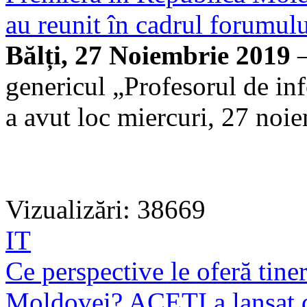
au reunit în cadrul forumu
Bălți, 27 Noiembrie 2019
—
genericul „Profesorul de i
a avut loc miercuri, 27 noie
Vizualizări: 38669
IT
Ce perspective le oferă tiner
Moldovei? ACETI a lansat d