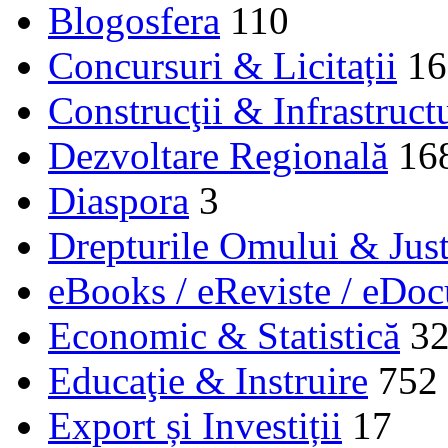
Blogosfera
110
Concursuri & Licitații
16
Construcţii & Infrastruct
Dezvoltare Regională
16
Diaspora
3
Drepturile Omului & Just
eBooks / eReviste / eDo
Economic & Statistică
3
Educaţie & Instruire
752
Export și Investiții
17