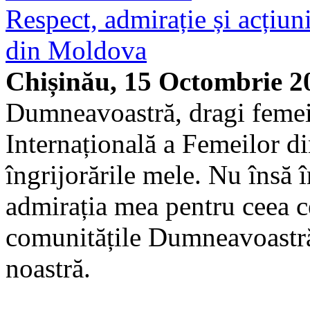
Respect, admirație și acțiun
din Moldova
Chișinău, 15 Octombrie 2
Dumneavoastră, dragi femei d
Internațională a Femeilor d
îngrijorările mele. Nu însă 
admirația mea pentru ceea ce 
comunitățile Dumneavoastră 
noastră.