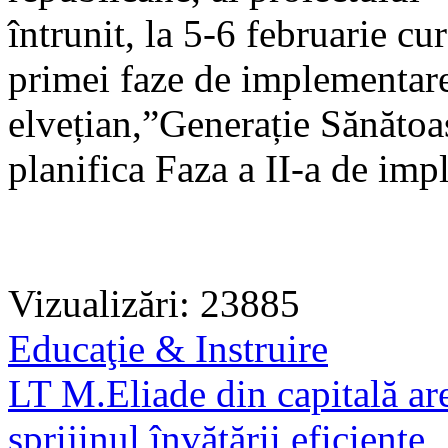
întrunit, la 5-6 februarie cu
primei faze de implementare
elvețian,”Generație Sănătoa
planifica Faza a II-a de im
Vizualizări: 23885
Educaţie & Instruire
LT M.Eliade din capitală ar
sprijinul învăţării eficiente