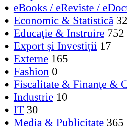
eBooks / eReviste / eDo
Economic & Statistică
3
Educaţie & Instruire
752
Export și Investiții
17
Externe
165
Fashion
0
Fiscalitate & Finanţe & C
Industrie
10
IT
30
Media & Publicitate
365