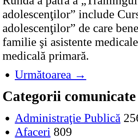
Runda a patra a „Trainingul
adolescenţilor” include Curs
adolescenţilor” de care bene
familie şi asistente medicale
medicală primară.
Următoarea →
Categorii comunicate
Administraţie Publică
25
Afaceri
809