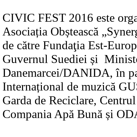
CIVIC FEST 2016 este organ
Asociația Obștească „Synerg
de către Fundaţia Est-Europ
Guvernul Suediei și Ministe
Danemarcei/DANIDA, în part
Internațional de muzică 
Garda de Reciclare, Centr
Compania Apă Bună și OD