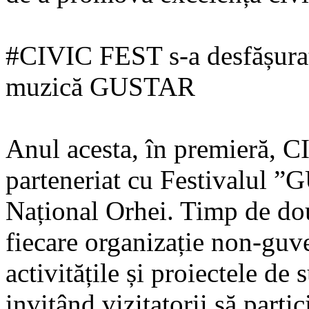
#CIVIC FEST s-a desfășurat 
muzică GUSTAR
Anul acesta, în premieră, C
parteneriat cu Festivalul ”
Național Orhei. Timp de două
fiecare organizație non-guv
activitățile și proiectele de
invitând vizitatorii să partic