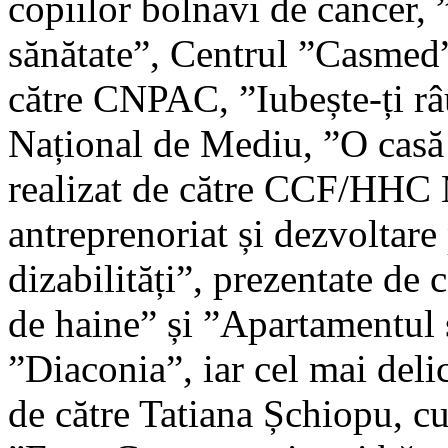
copiilor bolnavi de cancer,
sănătate”, Centrul ”Casmed”
către CNPAC, ”Iubește-ți râ
Național de Mediu, ”O casă ș
realizat de către CCF/HHC 
antreprenoriat și dezvoltare
dizabilități”, prezentate de
de haine” și ”Apartamentul 
”Diaconia”, iar cel mai delic
de către Tatiana Șchiopu, c