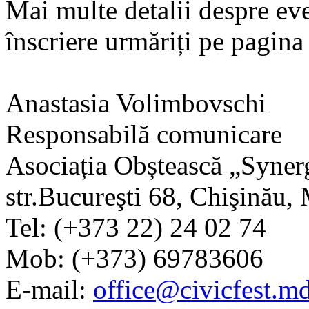
Mai multe detalii despre ev
înscriere urmăriți pe pagina
Anastasia Volimbovschi
Responsabilă comunicare
Asociația Obștească „Syner
str.Bucureşti 68, Chişinău
Tel: (+373 22) 24 02 74
Mob: (+373) 69783606
E-mail:
office@civicfest.m