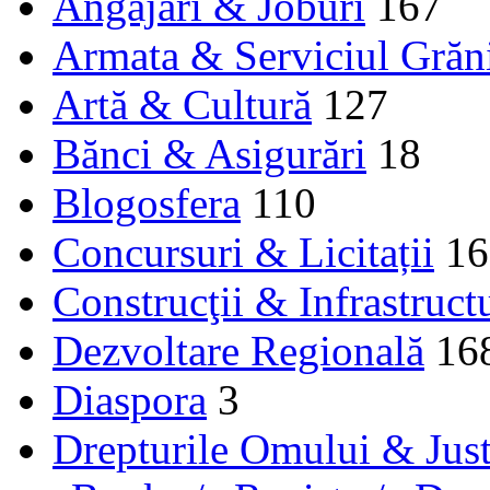
Angajări & Joburi
167
Armata & Serviciul Grăn
Artă & Cultură
127
Bănci & Asigurări
18
Blogosfera
110
Concursuri & Licitații
16
Construcţii & Infrastruct
Dezvoltare Regională
16
Diaspora
3
Drepturile Omului & Just