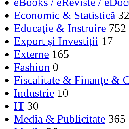
eBooks / eReviste / eDo
Economic & Statistică
3
Educaţie & Instruire
752
Export și Investiții
17
Externe
165
Fashion
0
Fiscalitate & Finanţe & C
Industrie
10
IT
30
Media & Publicitate
365