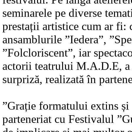
seminarele pe diverse temati
prestații artistice cum ar fi:
ansamblurile ”Iedera”, ”S
”Folcloriscent”, iar spectac
actorii teatrului M.A.D.E, a
surpriză, realizată în part
”Grație formatului extins și 
parteneriat cu Festivalul ”G