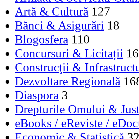
Artă & Cultură
127
Bănci & Asigurări
18
Blogosfera
110
Concursuri & Licitații
16
Construcţii & Infrastruct
Dezvoltare Regională
16
Diaspora
3
Drepturile Omului & Just
eBooks / eReviste / eDo
Economic & Statistică
3