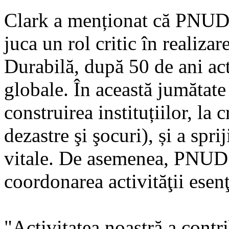
Clark a menționat că PNUD e
juca un rol critic în realiza
Durabilă, după 50 de ani act
globale. În această jumătate
construirea instituțiilor, la c
dezastre şi şocuri), și a spri
vitale. De asemenea, PNUD c
coordonarea activităţii esen
"Activitatea noastră a contr