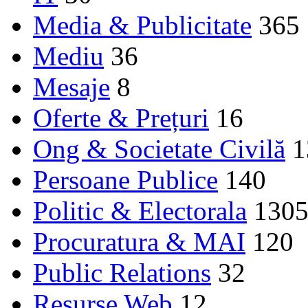
Media & Publicitate
365
Mediu
36
Mesaje
8
Oferte & Prețuri
16
Ong & Societate Civilă
1
Persoane Publice
140
Politic & Electorala
130
Procuratura & MAI
120
Public Relations
32
Resurse Web
12