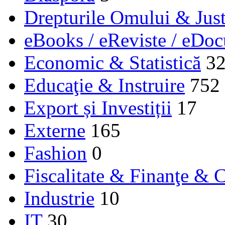
Drepturile Omului & Just
eBooks / eReviste / eDo
Economic & Statistică
3
Educaţie & Instruire
752
Export și Investiții
17
Externe
165
Fashion
0
Fiscalitate & Finanţe & C
Industrie
10
IT
30