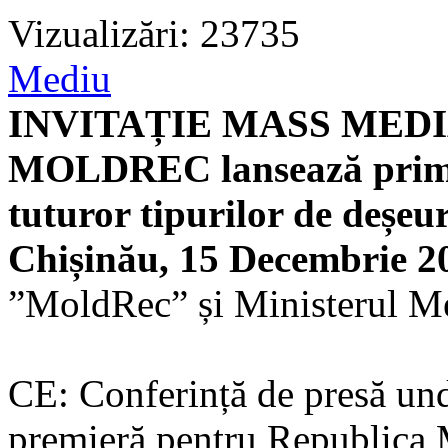
Vizualizări: 23735
Mediu
INVITAȚIE MASS MEDIA,
MOLDREC lansează prima 
tuturor tipurilor de deșe
Chișinău, 15 Decembrie 2
”MoldRec” și Ministerul Me
CE: Conferință de presă unde
premieră pentru Republica M