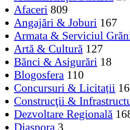
Afaceri
809
Angajări & Joburi
167
Armata & Serviciul Grăn
Artă & Cultură
127
Bănci & Asigurări
18
Blogosfera
110
Concursuri & Licitații
16
Construcţii & Infrastruct
Dezvoltare Regională
16
Diaspora
3