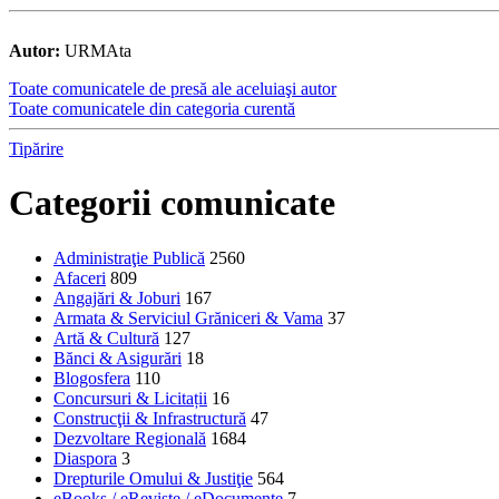
Autor:
URMAta
Toate comunicatele de presă ale aceluiaşi autor
Toate comunicatele din categoria curentă
Tipărire
Categorii comunicate
Administraţie Publică
2560
Afaceri
809
Angajări & Joburi
167
Armata & Serviciul Grăniceri & Vama
37
Artă & Cultură
127
Bănci & Asigurări
18
Blogosfera
110
Concursuri & Licitații
16
Construcţii & Infrastructură
47
Dezvoltare Regională
1684
Diaspora
3
Drepturile Omului & Justiţie
564
eBooks / eReviste / eDocumente
7