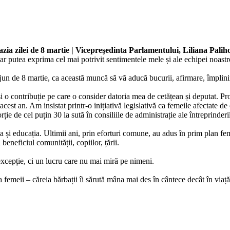
zia zilei de 8 martie | Vicepreşedinta Parlamentului, Liliana Paliho
ar putea exprima cel mai potrivit sentimentele mele și ale echipei noas
 ajun de 8 martie, ca această muncă să vă aducă bucurii, afirmare, împlini
 o contribuție pe care o consider datoria mea de cetățean și deputat. Pro
cest an. Am insistat printr-o inițiativă legislativă ca femeile afectate de
ie de cel puțin 30 la sută în consiliile de administrație ale întreprinderil
 și educația. Ultimii ani, prin eforturi comune, au adus în prim plan fe
 beneficiul comunității, copiilor, țării.
xcepție, ci un lucru care nu mai miră pe nimeni.
femeii – căreia bărbații îi sărută mâna mai des în cântece decât în viață,