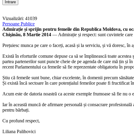
Vizualizări: 41039
Persoane Publice
Admirație și sprijin pentru femeile din Republica Moldova, cu oca
Chişinău, 8 Martie 2014
— Admirație și respect: sunt cuvintele care 
Prețuiesc munca pe care o faceți, acasă și la serviciu, și vă doresc, în
Există în eforturile comune depuse ca să se împlinească toate acestea și
partea partenerilor sunt puncte cheie de pe agenda de care mă țin și în a
recent Parlamentului ca femeile să fie reprezentate obligatoriu în proporț
Știu că femeile sunt bune, chiar excelente, în domenii precum sănătatea
Și există încă sectoare în care potențialul femeilor poate fi fructificat în
Acum este de datoria noastră ca aceste exemple frumoase să fie nu o e
Iar în această muncă de afirmare personală și consacrare profesională a 
pentru bărbați.
Cu profund respect,
Liliana Palihovici