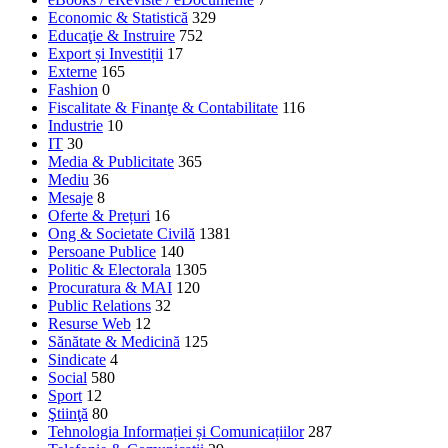
Economic & Statistică
329
Educaţie & Instruire
752
Export și Investiții
17
Externe
165
Fashion
0
Fiscalitate & Finanţe & Contabilitate
116
Industrie
10
IT
30
Media & Publicitate
365
Mediu
36
Mesaje
8
Oferte & Prețuri
16
Ong & Societate Civilă
1381
Persoane Publice
140
Politic & Electorala
1305
Procuratura & MAI
120
Public Relations
32
Resurse Web
12
Sănătate & Medicină
125
Sindicate
4
Social
580
Sport
12
Ştiinţă
80
Tehnologia Informației și Comunicațiilor
287