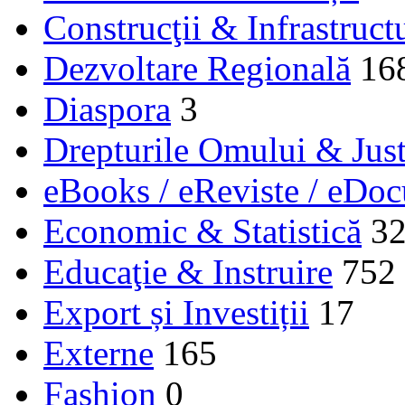
Construcţii & Infrastruct
Dezvoltare Regională
16
Diaspora
3
Drepturile Omului & Just
eBooks / eReviste / eDo
Economic & Statistică
3
Educaţie & Instruire
752
Export și Investiții
17
Externe
165
Fashion
0