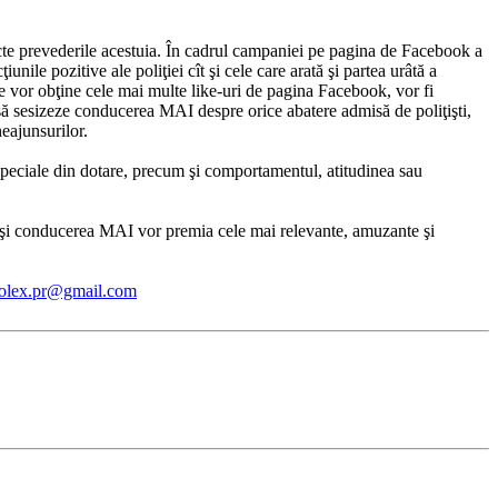
cte prevederile acestuia. În cadrul campaniei pe pagina de Facebook a
nile pozitive ale poliţiei cît şi cele care arată şi partea urâtă a
 care vor obţine cele mai multe like-uri de pagina Facebook, vor fi
şi să sesizeze conducerea MAI despre orice abatere admisă de poliţişti,
eajunsurilor.
speciale din dotare, precum şi comportamentul, atitudinea sau
-LEX şi conducerea MAI vor premia cele mai relevante, amuzante şi
olex.pr@gmail.com