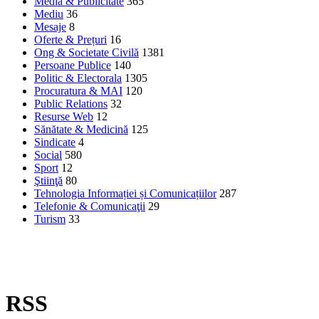
Media & Publicitate
365
Mediu
36
Mesaje
8
Oferte & Prețuri
16
Ong & Societate Civilă
1381
Persoane Publice
140
Politic & Electorala
1305
Procuratura & MAI
120
Public Relations
32
Resurse Web
12
Sănătate & Medicină
125
Sindicate
4
Social
580
Sport
12
Ştiinţă
80
Tehnologia Informației și Comunicațiilor
287
Telefonie & Comunicaţii
29
Turism
33
RSS