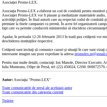
Asociaţiei Promo-LEX.
Asociaţia Promo-LEX a elaborat un cod de conduită pentru monitori şi 
Asociaţiei Promo-LEX vor fi plasate şi mediatizate materialele audio, foto
activităţii poliţiei. În final autorii care au respectat codul de conduită
premiate la finele campaniei cu premii. În acest fel organizatorii campa
fapt care va permite conducerii ministerului să elucideze circumstanţel
Aşadar, în perioada 12-26 februarie 2013 în toată ţara cetăţenii vor 
deschiderea instituţiilor respective.
Cetăţenii sunt invitaţi să comunice cazuri şi situaţii în care sunt viza
interesante imagini sau poze expediate la adresa
promolex.pr@gmail.
Pentru mai multe detalii, contactaţi: Ion Manole, Director Executiv
Iulia Munteanu, Ofiţer de Presă, tel: (22) 450024, GSM: 069072579, 
Autor:
Asociaţia "Promo-LEX"
Toate comunicatele de presă ale aceluiaşi autor
Toate comunicatele din categoria curentă
Tipărire