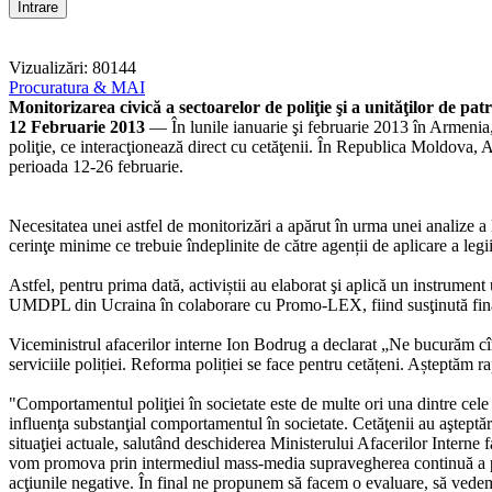
Vizualizări: 80144
Procuratura & MAI
Monitorizarea civică a sectoarelor de poliţie şi a unităţilor de patru
12 Februarie 2013
— În lunile ianuarie şi februarie 2013 în Armenia,
poliţie, ce interacţionează direct cu cetăţenii. În Republica Moldova,
perioada 12-26 februarie.
Necesitatea unei astfel de monitorizări a apărut în urma unei analize a l
cerinţe minime ce trebuie îndeplinite de către agenții de aplicare a legii 
Astfel, pentru prima dată, activiștii au elaborat şi aplică un instrument
UMDPL din Ucraina în colaborare cu Promo-LEX, fiind susţinută fina
Viceministrul afacerilor interne Ion Bodrug a declarat „Ne bucurăm cînd
serviciile poliției. Reforma poliției se face pentru cetățeni. Așteptăm r
"Comportamentul poliţiei în societate este de multe ori una dintre cele 
influenţa substanţial comportamentul în societate. Cetăţenii au aşteptăr
situaţiei actuale, salutând deschiderea Ministerului Afacerilor Interne f
vom promova prin intermediul mass-media supravegherea continuă a poliţ
acţiunile negative. În final ne propunem să facem o evaluare, să vedem