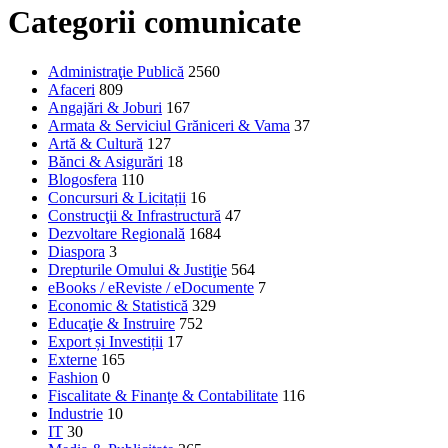
Categorii comunicate
Administraţie Publică
2560
Afaceri
809
Angajări & Joburi
167
Armata & Serviciul Grăniceri & Vama
37
Artă & Cultură
127
Bănci & Asigurări
18
Blogosfera
110
Concursuri & Licitații
16
Construcţii & Infrastructură
47
Dezvoltare Regională
1684
Diaspora
3
Drepturile Omului & Justiţie
564
eBooks / eReviste / eDocumente
7
Economic & Statistică
329
Educaţie & Instruire
752
Export și Investiții
17
Externe
165
Fashion
0
Fiscalitate & Finanţe & Contabilitate
116
Industrie
10
IT
30