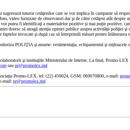
sugerează tuturor cetăţenilor care se vor implica în campanie să respe
, video furnizate de observatori dar şi de către cetăţeni atât despre acţiu
 şi vor putea fi identificaţi a materialelor pozitive şi mai puţin pozitive,
niei doresc să atragă atenţia opiniei publice asupra activităţii poliţiei 
e faptelor invocate şi după caz să întreprindă măsuri pentru înlăturarea n
monitoriza POLIŢIA şi anume: vestimentaţia, echipamentul şi mijloacele 
ţi colaboratorii şi instituţiile Ministerului de Interne. La final, Promo
com
sau
pr@promolex.md
, Asociația Promo-LEX, tel: (22) 450024, GSM: 069070800, e-mail:
prom
e-mail:
pr@promolex.md