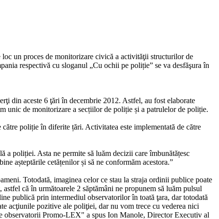
c un proces de monitorizare civică a activităţii structurilor de
pania respectivă cu sloganul „Cu ochii pe poliție” se va desfăşura în
erţi din aceste 6 ţări în decembrie 2012. Astfel, au fost elaborate
m unic de monitorizare a secțiilor de poliție și a patrulelor de poliție.
ătre poliție în diferite țări. Activitatea este implementată de către
ă a poliției. Asta ne permite să luăm decizii care îmbunătățesc
 bine așteptările cetățenilor și să ne conformăm acestora.”
oameni. Totodată, imaginea celor ce stau la straja ordinii publice poate
ept, astfel că în următoarele 2 săptămâni ne propunem să luăm pulsul
dine publică prin intermediul observatorilor în toată ţara, dar totodată
 acţiunile pozitive ale poliţiei, dar nu vom trece cu vederea nici
tă de observatorii Promo-LEX" a spus Ion Manole, Director Executiv al