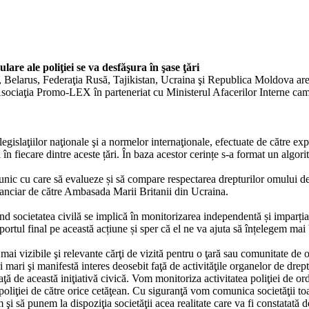
lare ale poliţiei se va desfăşura în şase ţări
 Belarus, Federaţia Rusă, Tajikistan, Ucraina şi Republica Moldova are lo
 Asociaţia Promo-LEX în parteneriat cu Ministerul Afacerilor Interne cam
egislaţiilor naţionale şi a normelor internaţionale, efectuate de către exp
în fiecare dintre aceste țări. În baza acestor cerințe s-a format un algorit
 unic cu care să evalueze și să compare respectarea drepturilor omului de c
nciar de către Ambasada Marii Britanii din Ucraina.
 societatea civilă se implică în monitorizarea independentă și imparțial
aportul final pe această acțiune și sper că el ne va ajuta să înțelegem mai
mai vizibile şi relevante cărţi de vizită pentru o ţară sau comunitate de 
i mari şi manifestă interes deosebit faţă de activităţile organelor de dr
aţă de această iniţiativă civică. Vom monitoriza activitatea poliţiei de or
iei de către orice cetăţean. Cu siguranţă vom comunica societăţii toate
 şi să punem la dispoziţia societăţii acea realitate care va fi constata