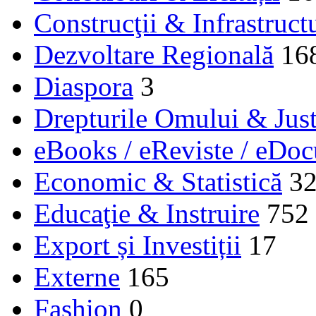
Construcţii & Infrastruct
Dezvoltare Regională
16
Diaspora
3
Drepturile Omului & Just
eBooks / eReviste / eDo
Economic & Statistică
3
Educaţie & Instruire
752
Export și Investiții
17
Externe
165
Fashion
0