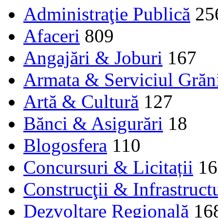
Administraţie Publică
25
Afaceri
809
Angajări & Joburi
167
Armata & Serviciul Grăn
Artă & Cultură
127
Bănci & Asigurări
18
Blogosfera
110
Concursuri & Licitații
16
Construcţii & Infrastruct
Dezvoltare Regională
16