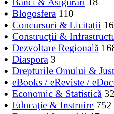
Bănci & Asigurări
18
Blogosfera
110
Concursuri & Licitații
16
Construcţii & Infrastruct
Dezvoltare Regională
16
Diaspora
3
Drepturile Omului & Just
eBooks / eReviste / eDo
Economic & Statistică
3
Educaţie & Instruire
752