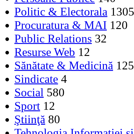
Politic & Electorala
130
Procuratura & MAI
120
Public Relations
32
Resurse Web
12
Sănătate & Medicină
125
Sindicate
4
Social
580
Sport
12
Ştiinţă
80
Tehnologia Informației ș