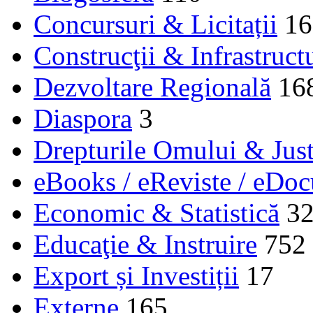
Concursuri & Licitații
16
Construcţii & Infrastruct
Dezvoltare Regională
16
Diaspora
3
Drepturile Omului & Just
eBooks / eReviste / eDo
Economic & Statistică
3
Educaţie & Instruire
752
Export și Investiții
17
Externe
165