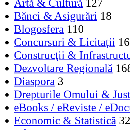
Artă & Cultură
127
Bănci & Asigurări
18
Blogosfera
110
Concursuri & Licitații
16
Construcţii & Infrastruct
Dezvoltare Regională
16
Diaspora
3
Drepturile Omului & Just
eBooks / eReviste / eDo
Economic & Statistică
3