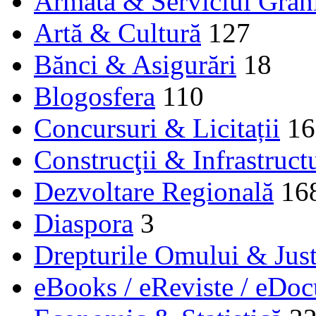
Armata & Serviciul Grăn
Artă & Cultură
127
Bănci & Asigurări
18
Blogosfera
110
Concursuri & Licitații
16
Construcţii & Infrastruct
Dezvoltare Regională
16
Diaspora
3
Drepturile Omului & Just
eBooks / eReviste / eDo