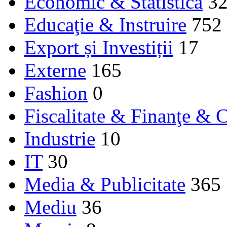
Economic & Statistică
3
Educaţie & Instruire
752
Export și Investiții
17
Externe
165
Fashion
0
Fiscalitate & Finanţe & C
Industrie
10
IT
30
Media & Publicitate
365
Mediu
36