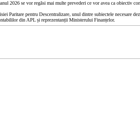
ru anul 2026 se vor regăsi mai multe prevederi ce vor avea ca obiectiv co
iei Paritare pentru Descentralizare, unul dintre subiectele necesare dezb
ontabililor din APL și reprezentanții Ministerului Finanțelor.