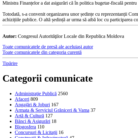
Ministra Finanțelor a dat asigurări că în politica bugetar-fiscală pent
Totodată, s-a convenit organizarea unor ședințe cu reprezentanții Comis
achizițiile publice. O altă ședință ar urma să aibă loc cu participarea c
Autor:
Congresul Autorităţilor Locale din Republica Moldova
Toate comunicatele de presă ale aceluiaşi autor
Toate comunicatele din categoria curentă
Tipărire
Categorii comunicate
Administraţie Publică
2560
Afaceri
809
Angajări & Joburi
167
Armata & Serviciul Grăniceri & Vama
37
Artă & Cultură
127
Bănci & Asigurări
18
Blogosfera
110
Concursuri & Licitații
16
Construcţii & Infrastructură
47