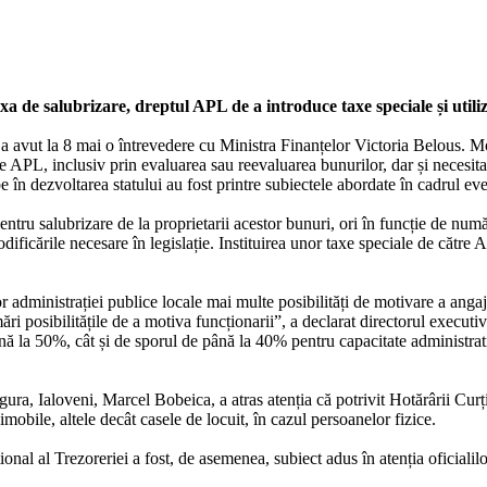
 de salubrizare, dreptul APL de a introduce taxe speciale și utiliz
t la 8 mai o întrevedere cu Ministra Finanțelor Victoria Belous. Motiv
ale APL, inclusiv prin evaluarea sau reevaluarea bunurilor, dar și necesi
be în dezvoltarea statului au fost printre subiectele abordate în cadrul ev
ntru salubrizare de la proprietarii acestor bunuri, ori în funcție de num
ificările necesare în legislație. Instituirea unor taxe speciale de către A
administrației publice locale mai multe posibilități de motivare a angaja
ri posibilitățile de a motiva funcționarii”, a declarat directorul executiv
ână la 50%, cât și de sporul de până la 40% pentru capacitate administrati
 Ialoveni, Marcel Bobeica, a atras atenția că potrivit Hotărârii Curții Co
obile, altele decât casele de locuit, în cazul persoanelor fizice.
ional al Trezoreriei a fost, de asemenea, subiect adus în atenția oficial