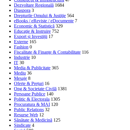
Dezvoltare Regională
1684
Diaspora
3
Drepturile Omului & Justiţie
564
eBooks / eReviste / eDocumente
7
Economic & Statistică
329
Educaţie & Instruire
752
Export și Investiții
17
Externe
165
Fashion
0
Fiscalitate & Finanţe & Contabilitate
116
Industrie
10
IT
30
Media & Publicitate
365
Mediu
36
Mesaje
8
Oferte & Prețuri
16
Ong & Societate Civilă
1381
Persoane Publice
140
Politic & Electorala
1305
Procuratura & MAI
120
Public Relations
32
Resurse Web
12
Sănătate & Medicină
125
Sindicate
4