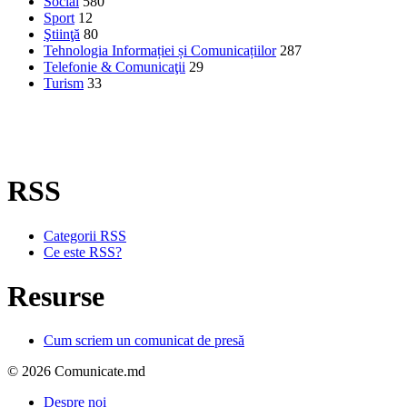
Social
580
Sport
12
Ştiinţă
80
Tehnologia Informației și Comunicațiilor
287
Telefonie & Comunicaţii
29
Turism
33
RSS
Categorii RSS
Ce este RSS?
Resurse
Cum scriem un comunicat de presă
© 2026 Comunicate.md
Despre noi