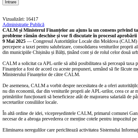
Vizualizări: 16417
Administraţie Publică
CALM și Ministerul Finanțelor au ajuns la un consens privind taxa
probleme rămân deschise și vor fi discutate în procesul aprobării
9 Mai 2025
— Congresul Autorităților Locale din Moldova (CALM) a avu
percepere a taxei pentru salubrizare, consolidarea veniturilor proprii 
din municipiile Chișinău și Bălți, ținând cont și de rolul celor două ur
CALM a solicitat ca APL-urile să aibă posibilitatea să perceapă taxa pe
Finanțelor a fost de acord cu aceste propuneri, urmând să fie făcute mod
Ministerului Finanțelor de către CALM.
De asemenea, CALM a vorbit despre necesitatea de a oferi autorităților 
nu din economii, dar din veniturile proprii ale APL-urilor, ceea ce ar mă
primăriilor funcționarii să beneficieze atât de majorarea salarială de p
secretarilor consiliilor locale.
În altă ordine de idei, vicepreședintele CALM, primarul comunei Gangura,
necesar de a abroga prevederea ce menține cotele pentru impozitul pe im
Eliminarea neregulilor care periclitează activitatea Sistemului Informaț