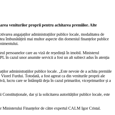
area veniturilor proprii pentru achitarea premiilor. Alte
area angajaților administrațiilor publice locale, modalitatea de
tatea îmbunătățirii mai multor aspecte din domeniul finanțelor publice
enimentului.
ărul persoanelor care au viză de reședință în imobil. Ministerul
PL în cazul unor anumite servicii a fost un alt subiect adus în atenția
ților administrațiilor publice locale. „Este nevoie de a achita premiile
 Viorel Furdui. Totodată, a fost agreat ca din veniturile proprii ale
vă, lucru care se întâmplă deja în cazul primarilor, viceprimarilor și a
nstituționale, dar și la solicitarea autorităților publice locale, este
ilor Ministerului Finanțelor de către expertul CALM Igor Cristal.