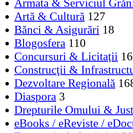
Armata & Serviciul Grăn
Artă & Cultură
127
Bănci & Asigurări
18
Blogosfera
110
Concursuri & Licitații
16
Construcţii & Infrastruct
Dezvoltare Regională
16
Diaspora
3
Drepturile Omului & Just
eBooks / eReviste / eDo