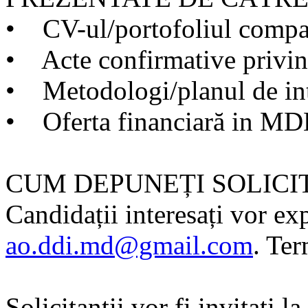
• CV-ul/portofoliul compa
• Acte confirmative privind
• Metodologi/planul de int
• Oferta financiară in MD
CUM DEPUNEȚI SOLICI
Candidații interesați vor ex
ao.ddi.md@gmail.com
. Ter
Solicitanții vor fi invitați 