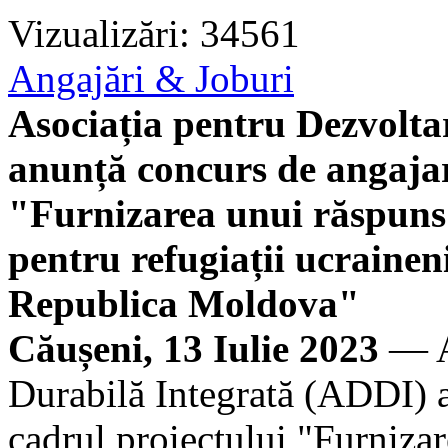
Vizualizări: 34561
Angajări & Joburi
Asociația pentru Dezvolta
anunță concurs de angajar
"Furnizarea unui răspuns 
pentru refugiații ucrainen
Republica Moldova"
Căușeni, 13 Iulie 2023
— As
Durabilă Integrată (ADDI) a
cadrul proiectului "Furniza