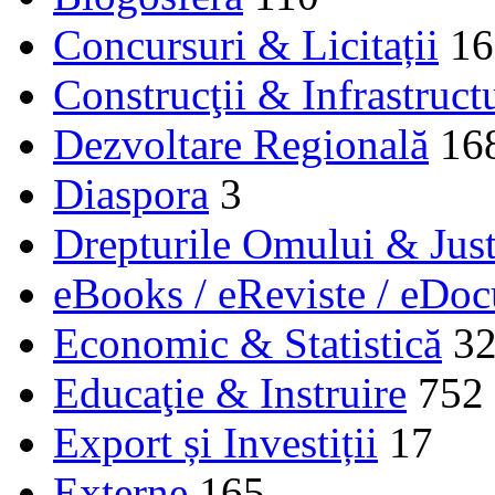
Concursuri & Licitații
16
Construcţii & Infrastruct
Dezvoltare Regională
16
Diaspora
3
Drepturile Omului & Just
eBooks / eReviste / eDo
Economic & Statistică
3
Educaţie & Instruire
752
Export și Investiții
17
Externe
165