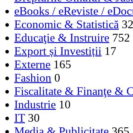
eBooks / eReviste / eDo
Economic & Statistică
3
Educaţie & Instruire
752
Export și Investiții
17
Externe
165
Fashion
0
Fiscalitate & Finanţe & C
Industrie
10
IT
30
Media & Publicitate
365