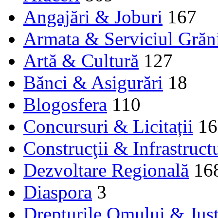
Angajări & Joburi
167
Armata & Serviciul Grăn
Artă & Cultură
127
Bănci & Asigurări
18
Blogosfera
110
Concursuri & Licitații
16
Construcţii & Infrastruct
Dezvoltare Regională
16
Diaspora
3
Drepturile Omului & Just