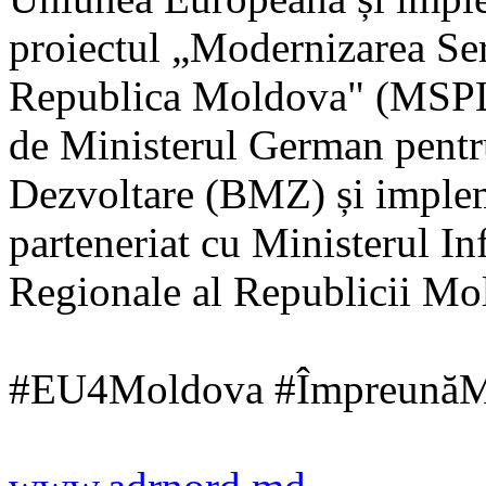
proiectul „Modernizarea Ser
Republica Moldova" (MSPL)
de Ministerul German pent
Dezvoltare (BMZ) și imple
parteneriat cu Ministerul Inf
Regionale al Republicii Mo
#EU4Moldova #ÎmpreunăMa