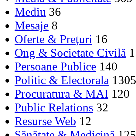
Mediu
36
Mesaje
8
Oferte & Prețuri
16
Ong & Societate Civilă
1
Persoane Publice
140
Politic & Electorala
130
Procuratura & MAI
120
Public Relations
32
Resurse Web
12
Sănătate & Medicină
125