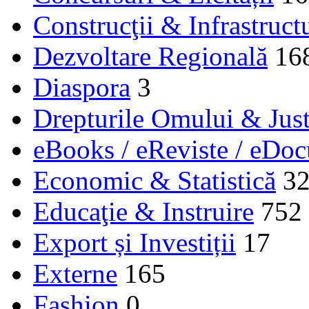
Construcţii & Infrastruct
Dezvoltare Regională
16
Diaspora
3
Drepturile Omului & Just
eBooks / eReviste / eDo
Economic & Statistică
3
Educaţie & Instruire
752
Export și Investiții
17
Externe
165
Fashion
0