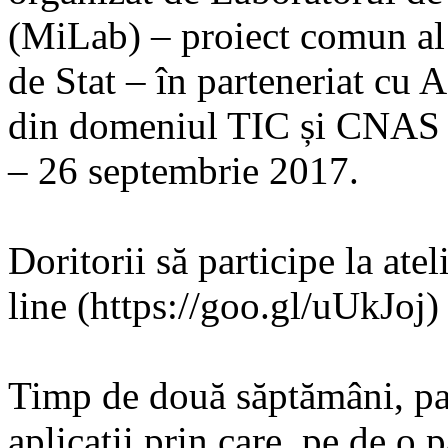
(MiLab) – proiect comun a
de Stat – în parteneriat cu 
din domeniul TIC și CNAS ș
– 26 septembrie 2017.
Doritorii să participe la atel
line (https://goo.gl/uUkJoj)
Timp de două săptămâni, par
aplicații prin care, pe de o p