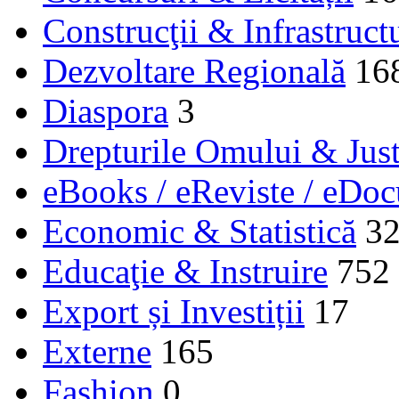
Construcţii & Infrastruct
Dezvoltare Regională
16
Diaspora
3
Drepturile Omului & Just
eBooks / eReviste / eDo
Economic & Statistică
3
Educaţie & Instruire
752
Export și Investiții
17
Externe
165
Fashion
0