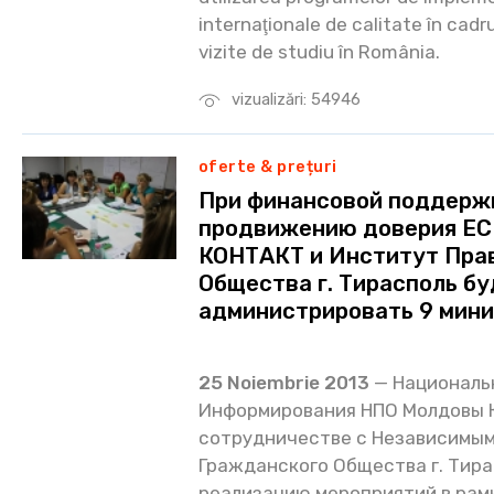
internaţionale de calitate în cadru
vizite de studiu în România.
vizualizări: 54946
oferte & prețuri
При финансовой поддерж
продвижению доверия ЕС
КОНТАКТ и Институт Прав
Общества г. Тирасполь б
администрировать 9 мини
25 Noiembrie 2013
— Националь
Информирования НПО Молдовы 
сотрудничестве с Независимым
Гражданского Общества г. Тир
реализацию мероприятий в рам