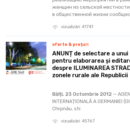
женщин из сельской местности
в общественной жизни сообщес
vizualizări: 41741
oferte & prețuri
ANUNȚ de selectare a unui f
pentru elaborarea și edita
despre ILUMINAREA STRAD
zonele rurale ale Republici
Bălți, 23 Octombrie 2012
— AGEN
INTERNAȚIONALĂ A GERMANIEI (GIZ)
Chișinău, str.
vizualizări: 45767