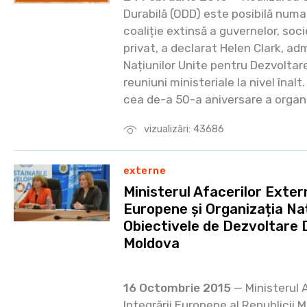
Durabilă (ODD) este posibilă numa
coaliție extinsă a guvernelor, socie
privat, a declarat Helen Clark, a
Națiunilor Unite pentru Dezvoltare
reuniuni ministeriale la nivel îna
cea de-a 50-a aniversare a organi
vizualizări: 43686
externe
Ministerul Afacerilor Extern
Europene și Organizația Naț
Obiectivele de Dezvoltare D
Moldova
16 Octombrie 2015
— Ministerul A
Integrării Europene al Republicii 