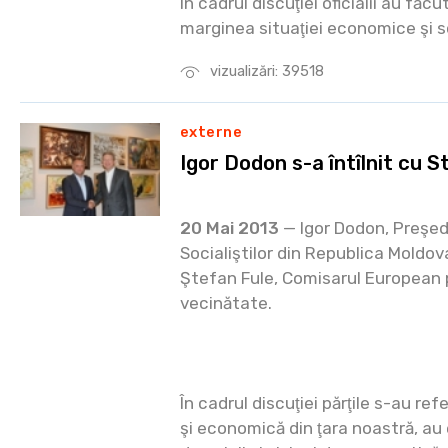
În cadrul discuţiei oficialii au făc
marginea situaţiei economice şi s
vizualizări: 39518
externe
Igor Dodon s-a întîlnit cu S
20 Mai 2013
— Igor Dodon, Preşedi
Socialiştilor din Republica Moldov
Ştefan Fule, Comisarul European p
vecinătate.
În cadrul discuţiei părţile s-au refe
şi economică din ţara noastră, a