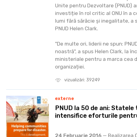
Unite pentru Dezvoltare (PNUD) ar 
investiție în rol critic al ONU în a
lumi fără sărăcie și inegalitate, 
PNUD Helen Clark.
"De multe ori, liderii ne spun: PNU
noastră", a spus Helen Clark, la î
ministeriale pentru a marca cea 
organizației.
vizualizări: 39249
externe
PNUD la 50 de ani: Statele 
intensifice eforturile pent
24 Februarie 2016
— Realizarea O