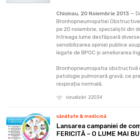
Chisinau, 20 Noiembrie 2013
— De
Bronhopneumopatiei Obstructive
pe 20 noiembrie, specialiștii din d
întreaga lume desfășoară diverse 
sensibilizarea opiniei publice asu
legate de BPOC și ameliorarea îngri
Bronhopneumopatia obstructivă 
patologie pulmonară gravă, ce pr
respirația normală.
vizualizări: 22034
sănătate & medicină
Lansarea campaniei de com
FERICITĂ – O LUME MAI B