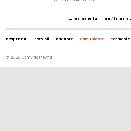
vizualizări: 20376
← precedenta
următoarea 
despre noi
servicii
abonare
comunicate
termeni si
© 2026 Comunicate.md