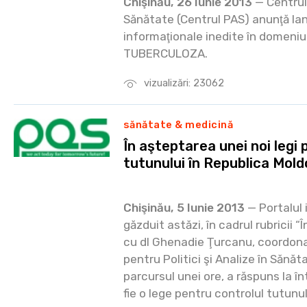
Chişinău, 26 Iunie 2013
— Centrul 
Sănătate (Centrul PAS) anunţă la
informaţionale inedite în domeniul
TUBERCULOZA.
vizualizări: 23062
sănătate & medicină
În aşteptarea unei noi legi 
tutunului în Republica Mol
Chişinău, 5 Iunie 2013
— Portalul
găzduit astăzi, în cadrul rubricii “În
cu dl Ghenadie Ţurcanu, coordona
pentru Politici şi Analize în Sănăt
parcursul unei ore, a răspuns la î
fie o lege pentru controlul tutunul