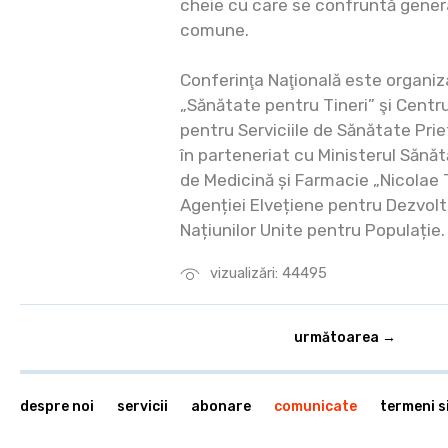
cheie cu care se confruntă generaţ
comune.
Conferinţa Naţională este organi
„Sănătate pentru Tineri” şi Centr
pentru Serviciile de Sănătate Prie
în parteneriat cu Ministerul Sănăt
de Medicină și Farmacie „Nicolae 
Agenției Elvețiene pentru Dezvolt
Națiunilor Unite pentru Populație.
vizualizări: 44495
următoarea →
despre noi
servicii
abonare
comunicate
termeni si