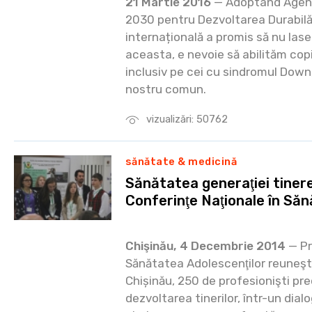
21 Martie 2016
— Adoptând Agend
2030 pentru Dezvoltarea Durabil
internațională a promis să nu las
aceasta, e nevoie să abilităm copiii 
inclusiv pe cei cu sindromul Down, 
nostru comun.
vizualizări: 50762
sănătate & medicină
Sănătatea generaţiei tinere
Conferinţe Naţionale în Săn
Chişinău, 4 Decembrie 2014
— Pr
Sănătatea Adolescenţilor reuneşt
Chișinău, 250 de profesionişti pr
dezvoltarea tinerilor, într-un dia