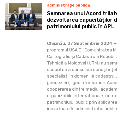
administraţie publică
Semnarea unui Acord trilat
dezvoltarea capacităților 
patrimoniului public în APL
Chișinău, 27 Septembrie 2024
— 
programul USAID “Comunitatea Me
Cartografie și Cadastru a Republic
Tehnică a Moldovei (UTM) au semn
scopul de a consolida cunoștințele
specialiști în domeniile cadastrului
geodeziei și geoinformaticii. Acea
cooperarea dintre mediul academ
organizațiile internaționale, cont
patrimoniului public prin aplicarea
inovatoare în administrația public