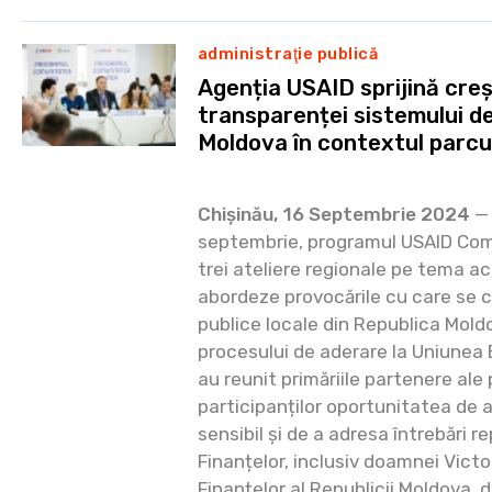
administraţie publică
Agenția USAID sprijină creș
transparenței sistemului de 
Moldova în contextul parcur
Chișinău, 16 Septembrie 2024
— 
septembrie, programul USAID Com
trei ateliere regionale pe tema ach
abordeze provocările cu care se c
publice locale din Republica Moldo
procesului de aderare la Uniunea
au reunit primăriile partenere ale
participanților oportunitatea de 
sensibil și de a adresa întrebări r
Finanțelor, inclusiv doamnei Victor
Finanțelor al Republicii Moldova,