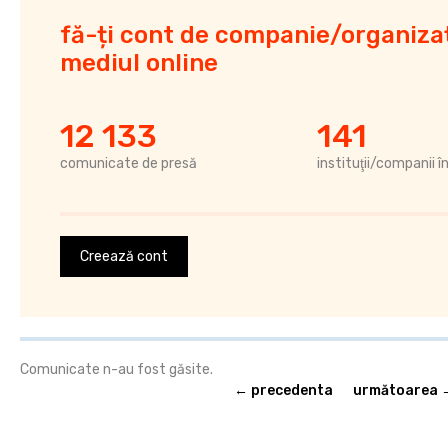
fă-ți cont de companie/organizaț
mediul online
12 133
141
comunicate de presă
instituţii/companii î
Creează cont
Comunicate n-au fost găsite.
← precedenta
următoarea 