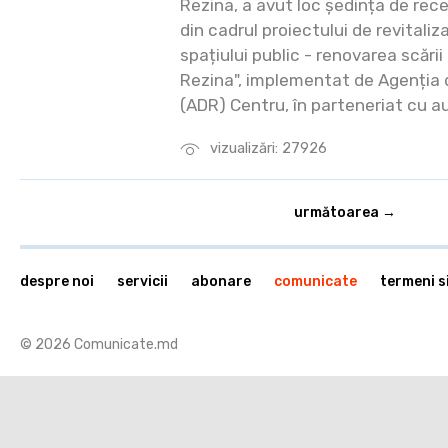
Rezina, a avut loc ședința de rece
din cadrul proiectului de revital
spațiului public - renovarea scării
Rezina", implementat de Agenția 
(ADR) Centru, în parteneriat cu aut
vizualizări: 27926
următoarea →
despre noi
servicii
abonare
comunicate
termeni si
© 2026 Comunicate.md