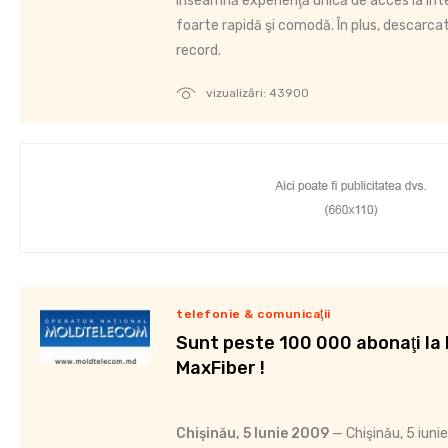
înseamnă experienţă unică de acces la Int
foarte rapidă şi comodă. În plus, descarcati
record.
vizualizări: 43900
telefonie & comunicaţii
Sunt peste 100 000 abonaţi la
MaxFiber !
Chişinău, 5 Iunie 2009
— Chişinău, 5 iun