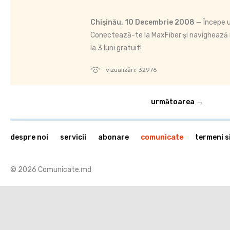
Chişinău, 10 Decembrie 2008
— Începe u
Conectează-te la MaxFiber şi navighează 
la 3 luni gratuit!
vizualizări: 32976
următoarea →
despre noi
servicii
abonare
comunicate
termeni si
© 2026 Comunicate.md