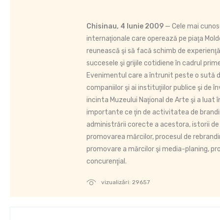
Chisinau, 4 Iunie 2009
— Cele mai cunosc
internaţionale care operează pe piaţa Mold
reunească şi să facă schimb de experienţ
succesele şi grijile cotidiene în cadrul primei 
Evenimentul care a întrunit peste o sută de
companiilor şi ai instituţiilor publice şi de 
incinta Muzeului Naţional de Arte şi a luat
importante ce ţin de activitatea de brandi
administrării corecte a acestora, istorii d
promovarea mărcilor, procesul de rebrandin
promovare a mărcilor şi media-planing, pro
concurenţial.
vizualizări: 29657