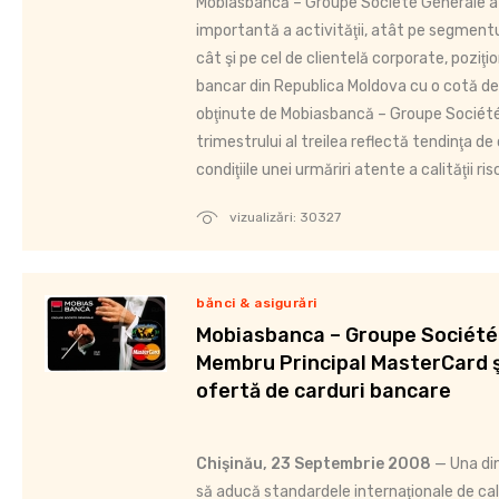
Mobiasbancă – Groupe Société Générale a 
importantă a activităţii, atât pe segmentul
cât şi pe cel de clientelă corporate, poziţi
bancar din Republica Moldova cu o cotă de
obţinute de Mobiasbancă – Groupe Société 
trimestrului al treilea reflectă tendinţa de
condiţiile unei urmăriri atente a calităţii risc
vizualizări: 30327
bănci & asigurări
Mobiasbanca – Groupe Société
Membru Principal MasterCard ş
ofertă de carduri bancare
Chişinău, 23 Septembrie 2008
— Una din
să aducă standardele internaţionale de cal