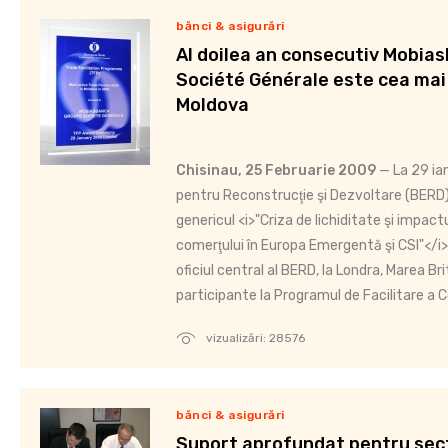
bănci & asigurări
Al doilea an consecutiv Mobia
Société Générale este cea mai
Moldova
Chisinau, 25 Februarie 2009
— La 29 ia
pentru Reconstrucţie şi Dezvoltare (BERD)
genericul <i>"Criza de lichiditate şi impact
comerţului în Europa Emergentă şi CSI"</i>
oficiul central al BERD, la Londra, Marea Br
participante la Programul de Facilitare a Co
vizualizări: 28576
bănci & asigurări
Suport aprofundat pentru sect