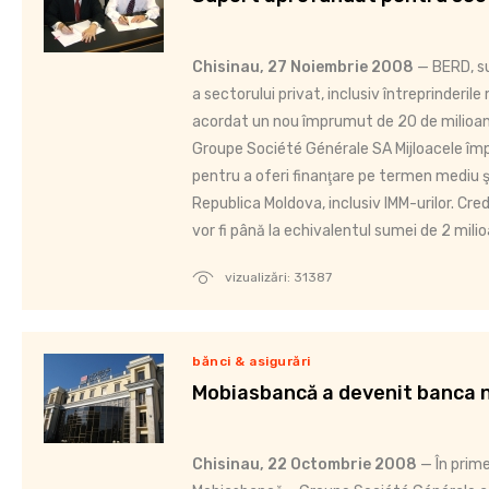
Chisinau, 27 Noiembrie 2008
— BERD, s
a sectorului privat, inclusiv întreprinderile m
acordat un nou împrumut de 20 de milioa
Groupe Société Générale SA Mijloacele împ
pentru a oferi finanţare pe termen mediu ş
Republica Moldova, inclusiv IMM-urilor. Cred
vor fi până la echivalentul sumei de 2 mili
vizualizări: 31387
bănci & asigurări
Mobiasbancă a devenit banca 
Chisinau, 22 Octombrie 2008
— În prime