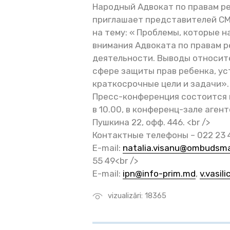
Hapoдный Адвокат по правам р
приглашает представителей С
на тему: « Проблемы, которые н
внимания Адвоката по правам р
деятельности. Выводы относит
сфере защиты прав ребенка, у
краткосрочные цели и задачи». 
Пресс-конференция состоится в 
в 10.00, в конференц-зале агент
Пушкина 22, офф. 446. <br />
Контактные телефоны – 022 23 
E-mail:
natalia.visanu@ombudsm
55 49<br />
E-mail:
ipn@info-prim.md
,
v.vasil
vizualizări: 18365