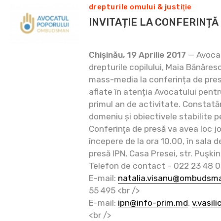
drepturile omului & justiţie
INVITAȚIE LA CONFERINȚĂ
Chișinău, 19 Aprilie 2017
— Avocat
drepturile copilului, Maia Bănăresc
mass-media la conferința de pres
aflate în atenția Avocatului pentru
primul an de activitate. Constatări
domeniu și obiectivele stabilite p
Conferinţa de presă va avea loc joi
începere de la ora 10.00, în sala d
presă IPN, Casa Presei, str. Puşkin
Telefon de contact – 022 23 48 
E-mail:
natalia.visanu@ombudsm
55 495 <br />
E-mail:
ipn@info-prim.md
,
v.vasil
<br />