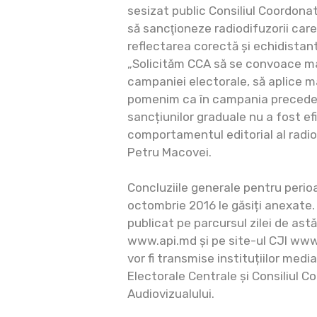
sesizat public Consiliul Coordonat
să sancţioneze radiodifuzorii care 
reflectarea corectă și echidistan
„Solicităm CCA să se convoace mai
campaniei electorale, să aplice m
pomenim ca în campania preceden
sancțiunilor graduale nu a fost efi
comportamentul editorial al radiod
Petru Macovei.
Concluziile generale pentru peri
octombrie 2016 le găsiți anexate. 
publicat pe parcursul zilei de ast
www.api.md și pe site-ul CJI ww
vor fi transmise instituțiilor medi
Electorale Centrale și Consiliul C
Audiovizualului.