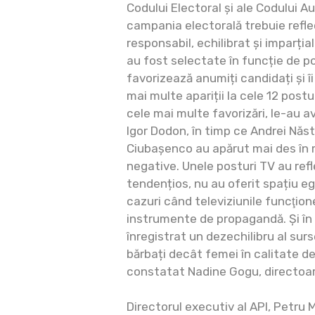
Codului Electoral și ale Codului Au
campania electorală trebuie refl
responsabil, echilibrat și imparțial
au fost selectate în funcție de po
favorizează anumiți candidați și îi
mai multe apariții la cele 12 postu
cele mai multe favorizări, le-au a
Igor Dodon, în timp ce Andrei Năs
Ciubașenco au apărut mai des în 
negative. Unele posturi TV au ref
tendențios, nu au oferit spațiu eg
cazuri când televiziunile funcţio
instrumente de propagandă. Și î
înregistrat un dezechilibru al surse
bărbați decât femei în calitate de
constatat Nadine Gogu, directoar
Directorul executiv al API, Petru