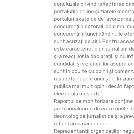
concluziile privind reflectarea ca
portalurile online și ziarele moni
portaluri axate pe defavorizarea 
concurenţi electorali, cele mai m
concurenţii atunci când nu le ofer
sunt acuzaţi de alţii. Pentru ace
este caracteristic un jurnalism de
şi a reacţiilor la declaraţii, și nu
candidaţi şi viziunea lor asupra 
sunt înlocuite cu opinii și coment
respectă rigorile unei știri. În ziar
publică mai mult opinii decât fapt
electorală mascată”.
Raportul de monitorizare conține 
arată încălcarea de către unele in
deontologice jurnalistice şi a prev
reflectarea campaniei.
Reprezentanții organizaţiilor ne