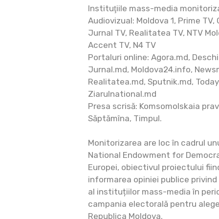
Instituţiile mass-media monitoriz
Audiovizual: Moldova 1, Prime TV, 
Jurnal TV, Realitatea TV, NTV Mol
Accent TV, N4 TV
Portaluri online: Agora.md, Desc
Jurnal.md, Moldova24.info, News
Realitatea.md, Sputnik.md, Today
Ziarulnational.md
Presa scrisă: Komsomolskaia pra
Săptămîna, Timpul.
Monitorizarea are loc în cadrul un
National Endowment for Democracy
Europei, obiectivul proiectului fii
informarea opiniei publice privin
al instituțiilor mass-media în peri
campania electorală pentru aleger
Republica Moldova.