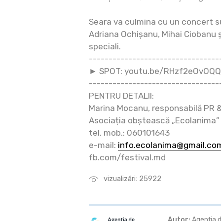
Seara va culmina cu un concert su
Adriana Ochișanu, Mihai Ciobanu ș
speciali.
---------------------------------
► SPOT: youtu.be/RHzf2eOvOQQ
---------------------------------
PENTRU DETALII:
Marina Mocanu, responsabilă PR 
Asociația obștească „Ecolanima”
tel. mob.: 060101643
e-mail:
info.ecolanima@gmail.co
fb.com/festival.md
vizualizări: 25922
Autor:
Agenția d