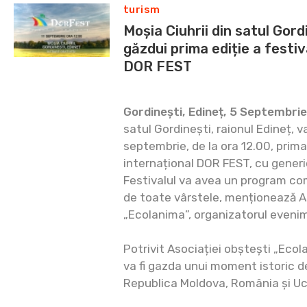
turism
Moșia Ciuhrii din satul Gord
găzdui prima ediție a festiv
DOR FEST
Gordinești, Edineț, 5 Septembri
satul Gordinești, raionul Edineț, v
septembrie, de la ora 12.00, prima 
internațional DOR FEST, cu genericu
Festivalul va avea un program com
de toate vârstele, menționează 
„Ecolanima”, organizatorul evenim
Potrivit Asociației obștești „Ecol
va fi gazda unui moment istoric de 
Republica Moldova, România și Uc