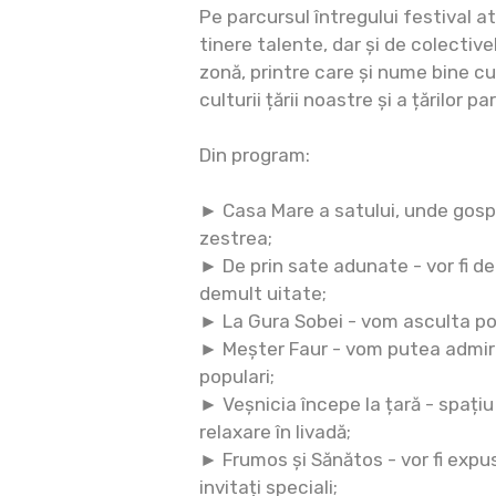
Pe parcursul întregului festival a
tinere talente, dar și de colective
zonă, printre care și nume bine 
culturii țării noastre și a țărilor p
Din program:
► Casa Mare a satului, unde gosp
zestrea;
► De prin sate adunate - vor fi d
demult uitate;
► La Gura Sobei - vom asculta pov
► Meșter Faur - vom putea admira
populari;
► Veșnicia începe la țară - spațiu
relaxare în livadă;
► Frumos și Sănătos - vor fi expu
invitați speciali;