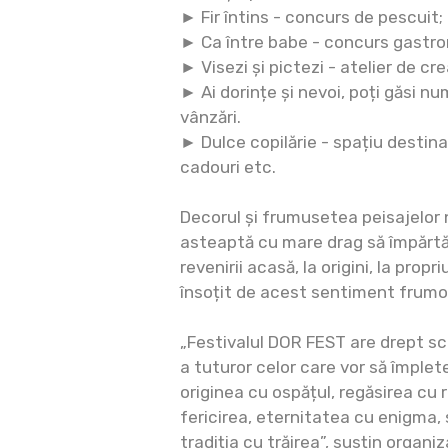
► Fir întins - concurs de pescuit;
► Ca între babe - concurs gastr
► Visezi și pictezi - atelier de cr
► Ai dorințe și nevoi, poți găsi nu
vânzări.
► Dulce copilărie - spațiu destina
cadouri etc.
Decorul și frumusetea peisajelor n
asteaptă cu mare drag să împărt
revenirii acasă, la origini, la prop
însoțit de acest sentiment frumo
„Festivalul DOR FEST are drept sc
a tuturor celor care vor să împlet
originea cu ospățul, regăsirea cu
fericirea, eternitatea cu enigma, 
tradiția cu trăirea”, susțin organiza