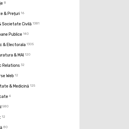
je
8
e & Prețuri
16
 Societate Civilă
1381
oane Publice
140
ic & Electorala
1305
uratura & MAI
120
c Relations
32
rse Web
12
tate & Medicină
125
icate
4
l
580
t
12
ţă
80