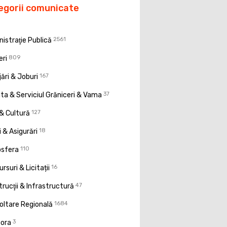
egorii comunicate
istraţie Publică
2561
eri
809
ări & Joburi
167
a & Serviciul Grăniceri & Vama
37
& Cultură
127
 & Asigurări
18
osfera
110
rsuri & Licitații
16
rucţii & Infrastructură
47
oltare Regională
1684
pora
3