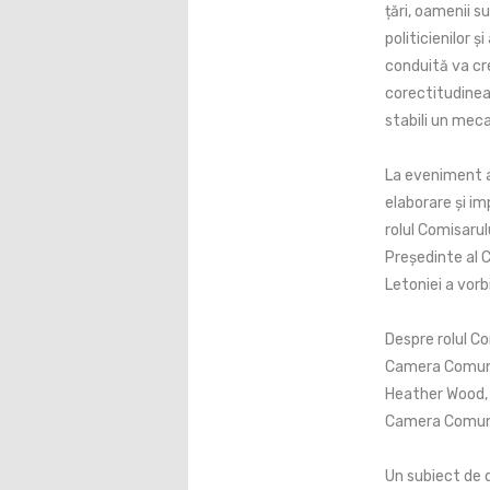
țări, oamenii 
politicienilor 
conduită va cre
corectitudinea 
stabili un meca
La eveniment a
elaborare și im
rolul Comisarulu
Președinte al 
Letoniei a vorb
Despre rolul C
Camera Comunel
Heather Wood, 
Camera Comunel
Un subiect de d