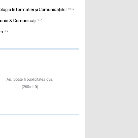
logia Informației și Comunicațiilor
287
onie & Comunicaţii
29
sm
33