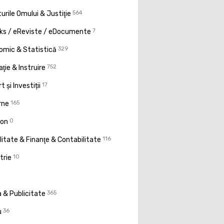
urile Omului & Justiţie
564
ks / eReviste / eDocumente
7
omic & Statistică
329
ţie & Instruire
752
t și Investiții
17
rne
165
ion
0
litate & Finanţe & Contabilitate
116
trie
10
 & Publicitate
365
u
36