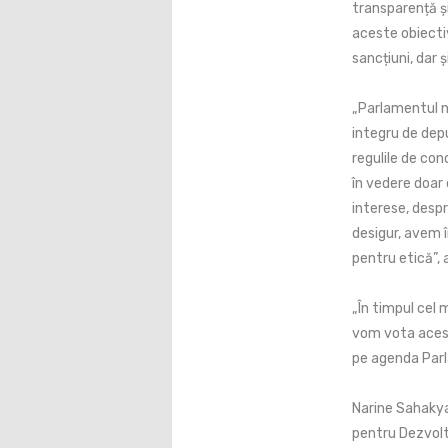
transparență ș
aceste obiecti
sancțiuni, dar ș
„Parlamentul n
integru de dep
regulile de con
în vedere doar 
interese, despr
desigur, avem î
pentru etică”,
„În timpul cel 
vom vota acest 
pe agenda Parl
Narine Sahakya
pentru Dezvolt