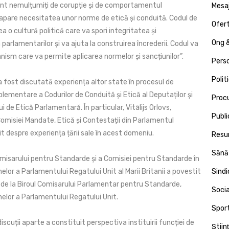
sunt nemulțumiți de corupție și de comportamentul
Mesa
și apare necesitatea unor norme de etică și conduită. Codul de
Ofert
a o cultură politică care va spori integritatea și
Ong &
parlamentarilor și va ajuta la construirea încrederii. Codul va
nism care va permite aplicarea normelor și sancțiunilor”.
Pers
Polit
 fost discutată experiența altor state în procesul de
plementare a Codurilor de Conduită și Etică al Deputaților şi
Proc
i de Etică Parlamentară. În particular, Vitālijs Orlovs,
Publi
Comisiei Mandate, Etică și Contestații din Parlamentul
it despre experiența țării sale în acest domeniu.
Resu
Sănă
omisarului pentru Standarde și a Comisiei pentru Standarde în
or a Parlamentului Regatului Unit al Marii Britanii a povestit
Sind
de la Biroul Comisarului Parlamentar pentru Standarde,
Socia
or a Parlamentului Regatului Unit.
Spor
iscuții aparte a constituit perspectiva instituirii funcției de
Ştiin