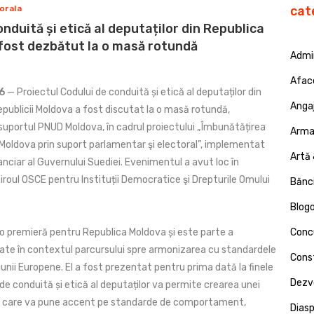
orala
cat
nduită și etică al deputaților din Republica
fost dezbătut la o masă rotundă
Admin
Afac
16
— Proiectul Codului de conduită și etică al deputaților din
Angaj
publicii Moldova a fost discutat la o masă rotundă,
suportul PNUD Moldova, în cadrul proiectului „Îmbunătățirea
Armat
 Moldova prin suport parlamentar şi electoral”, implementat
Artă 
anciar al Guvernului Suediei. Evenimentul a avut loc în
iroul OSCE pentru Instituții Democratice şi Drepturile Omului
Bănci
Blog
 o premieră pentru Republica Moldova și este parte a
Concu
țiate în contextul parcursului spre armonizarea cu standardele
Const
niunii Europene. El a fost prezentat pentru prima dată la finele
Dezv
 de conduită și etică al deputaților va permite crearea unei
ce, care va pune accent pe standarde de comportament,
Dias