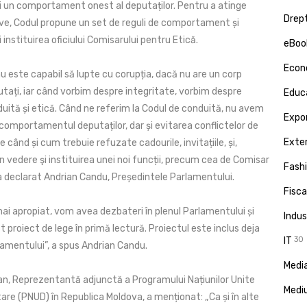
i un comportament onest al deputaților. Pentru a atinge
Drept
ve, Codul propune un set de reguli de comportament și
i instituirea oficiului Comisarului pentru Etică.
eBoo
Econ
u este capabil să lupte cu corupția, dacă nu are un corp
utați, iar când vorbim despre integritate, vorbim despre
Educa
duită și etică. Când ne referim la Codul de conduită, nu avem
Expor
comportamentul deputaților, dar și evitarea conflictelor de
Exte
e când și cum trebuie refuzate cadourile, invitațiile, și,
n vedere şi instituirea unei noi funcții, precum cea de Comisar
Fash
 a declarat Andrian Candu, Președintele Parlamentului.
Fisca
mai apropiat, vom avea dezbateri în plenul Parlamentului și
Indus
proiect de lege în primă lectură. Proiectul este inclus deja
IT
30
amentului”, a spus Andrian Candu.
Media
n, Reprezentantă adjunctă a Programului Națiunilor Unite
Medi
are (PNUD) în Republica Moldova, a menționat: „Ca și în alte