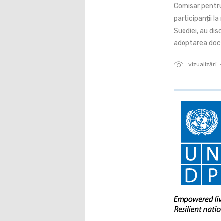
Comisar pentru
participanții l
Suediei, au di
adoptarea doc
vizualizări