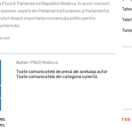
 Etică în Parlamentul Republicii Moldova. În acest context,
Tehno
a reuniune, experți din Parlamentul European și Parlamentul
scutat despre importanța consensului politic pentru
Telef
umentului.
Turi
: 42789
Autor:
PNUD Moldova
Toate comunicatele de presă ale aceluiaşi autor
Toate comunicatele din categoria curentă
rss