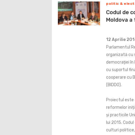
politic & elect
Codul de co
Moldova a 
12 Aprilie 20
Parlamentul Re
organizată cu 
democrației în
cu suportul fin
cooperare cu B
(BIDDO).
Proiectul este
reformelor ini
și practicile U
lui 2015. Codul
culturi politi