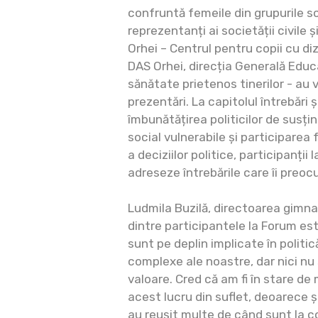
confruntă femeile din grupurile so
reprezentanți ai societății civile și
Orhei – Centrul pentru copii cu diz
DAS Orhei, direcția Generală Educa
sănătate prietenos tinerilor - au ve
prezentări. La capitolul întrebări ș
îmbunătățirea politicilor de susți
social vulnerabile și participarea 
a deciziilor politice, participanții
adreseze întrebările care îi preoc
Ludmila Buzilă, directoarea gimnaz
dintre participantele la Forum es
sunt pe deplin implicate în politi
complexe ale noastre, dar nici nu
valoare. Cred că am fi în stare de
acest lucru din suflet, deoarece ș
au reușit multe de când sunt la 