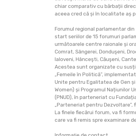
chiar comparativ cu bărbații direc
aceea cred că și în localitate aș 
Forumul regional parlamentar din 
start seriilor de 15 forumuri parl
următoarele centre raionale și ora
Comrat, Sângerei, Donduşeni, Droc
Ialoveni, Hânceşti, Căuşeni, Cante
Acestea sunt organizate cu susț
„Femeile în Politică”, implementat
Unite pentru Egalitatea de Gen și
Women) și Programul Națiunilor U
(PNUD), în parteneriat cu Fundați
„Parteneriat pentru Dezvoltare”, 
La finele fiecărui forum, va fi form
care va fi remis spre examinare de
Informaţie de contact