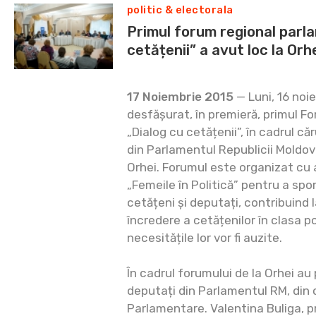
politic & electorala
Primul forum regional parl
cetățenii” a avut loc la Orh
17 Noiembrie 2015
— Luni, 16 noie
desfășurat, în premieră, primul F
„Dialog cu cetățenii”, în cadrul că
din Parlamentul Republicii Moldova
Orhei. Forumul este organizat cu
„Femeile în Politică” pentru a sp
cetățeni și deputați, contribuind 
încredere a cetățenilor în clasa pol
necesitățile lor vor fi auzite.
În cadrul forumului de la Orhei au
deputați din Parlamentul RM, din 
Parlamentare. Valentina Buliga, p