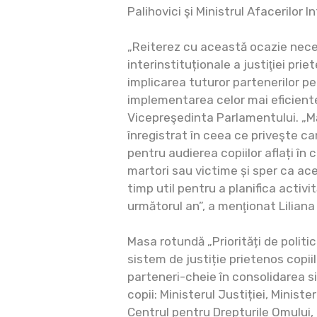
Palihovici şi Ministrul Afacerilor 
„Reiterez cu această ocazie nece
interinstituționale a justiţiei priet
implicarea tuturor partenerilor pe
implementarea celor mai eficiente 
Vicepreşedinta Parlamentului. „M
înregistrat în ceea ce priveşte 
pentru audierea copiilor aflați în c
martori sau victime și sper ca aces
timp util pentru a planifica activi
următorul an”, a menţionat Liliana 
Masa rotundă „Priorități de politic
sistem de justiție prietenos copiil
parteneri-cheie în consolidarea si
copii: Ministerul Justiției, Ministe
Centrul pentru Drepturile Omului,