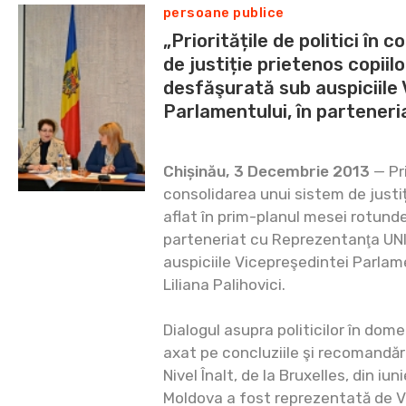
persoane publice
„Prioritățile de politici în 
de justiție prietenos copii
desfăşurată sub auspiciile
Parlamentului, în partener
Chișinău, 3 Decembrie 2013
— Pri
consolidarea unui sistem de justiț
aflat în prim-planul mesei rotunde
parteneriat cu Reprezentanţa UNI
auspiciile Vicepreşedintei Parlam
Liliana Palihovici.
Dialogul asupra politicilor în domen
axat pe concluziile şi recomandări
Nivel Înalt, de la Bruxelles, din iu
Moldova a fost reprezentată de V