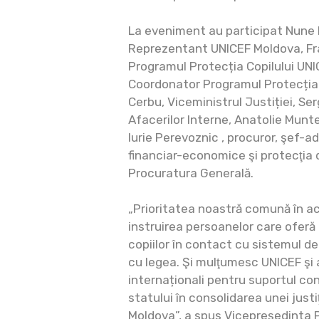
La eveniment au participat Nune
Reprezentant UNICEF Moldova, Fr
Programul Protecția Copilului UNI
Coordonator Programul Protecția 
Cerbu, Viceministrul Justiției, Se
Afacerilor Interne, Anatolie Mun
Iurie Perevoznic , procuror, şef-adj
financiar-economice şi protecţia d
Procuratura Generală.
„Prioritatea noastră comună în ac
instruirea persoanelor care oferă 
copiilor în contact cu sistemul de j
cu legea. Şi mulţumesc UNICEF şi 
internaționali pentru suportul cont
statului în consolidarea unei justiţ
Moldova”, a spus Vicepreşedinta P